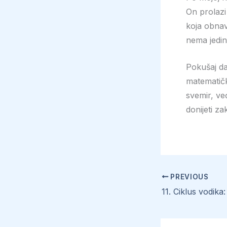
On prolazi
koja obnav
nema jedin
Pokušaj da
matematičko
svemir, ve
donijeti zak
PREVIOUS