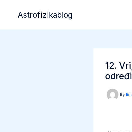
Skip
to
Astrofizikablog
content
12. Vr
određi
By
Em