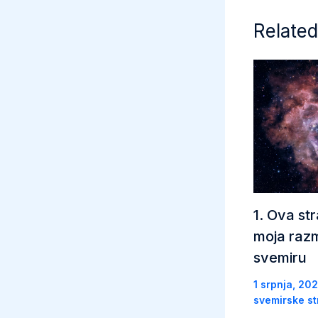
Related
1. Ova str
moja razm
svemiru
1 srpnja, 20
svemirske st