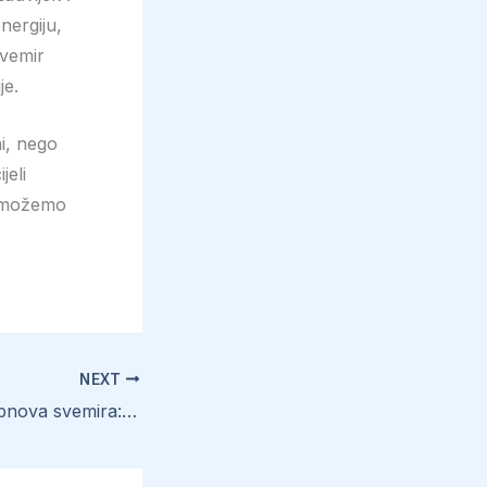
nergiju,
svemir
je.
ni, nego
jeli
e možemo
NEXT
13. Crne kugle i obnova svemira: izvor vodika