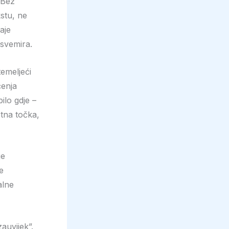
 Bez
kstu, ne
aje
 svemira.
temeljeći
čenja
ilo gdje –
etna točka,
je
e
alne
auvijek”.