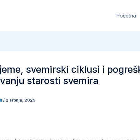
Početna
ijeme, svemirski ciklusi i pogreš
vanju starosti svemira
il
/
2 srpnja, 2025