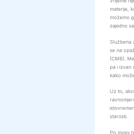
Vrijeme ni
materije, 
možemo gov
zajedno sa
Službena z
se na opaž
(CMB). Među
pa i izvan
kako možem
Uz to, ako
ravnomjern
istovremen
starosti.
Po mojoj h