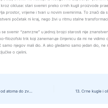
 kroz cikluse: stari svemiri preko crnih kugli proizvode prae
lja prostor, vrijeme i tvari u novim svemirima. To znači da 
stveni početak ni kraj, nego živi u ritmu stalne transformaci
 se svemir “zamrzne” u jednoj brojci starosti nije znanstve
-filozofski trik koji zanemaruje činjenicu da mi ne vidimo ci
ć samo njegov mali dio. A ako gledamo samo jedan dio, n
ljučke o cjelini.
11. Ciklus vodika: od atoma do zvijezda, crnih kugli i praenergije