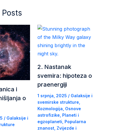
 Posts
2. Nastanak
svemira: hipoteza o
praenergiji
anica i
1 srpnja, 2025
/
Galaksije i
išljanja o
svemirske strukture
,
Kozmologija
,
Osnove
astrofizike
,
Planeti i
25
/
Galaksije i
egzoplaneti
,
Popularna
rukture
znanost
,
Zvijezde i