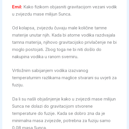
Emil:
Kako fizikom objasniti gravitacijom vezani vodik
u zvijezdu mase milijun Sunca.
Od kolapsa, zvijezdu čuvaju male količine tamne
materije unutar njih. Kada bi atome vodika razdvajala
tamna materija, njihovo gravitacijsko privlačenje ne bi
moglo postojati. Zbog toga ne bi niti došlo do
nakupina vodika u ranom svemiru.
Vrtložnim sabijanjem vodika izazvanog
temperaturnim razlikama maglice stvarani su uvjeti za
fuziju.
Da li su našli objašnjenje kako u zvijezdi mase milijun
Sunca ne dolazi do gravitacijom stvorene
temperature do fuzije. Kada se dobro zna da je
minimalna masa zvijezde, potrebna za fuziju samo
0.08 masa Sunca.