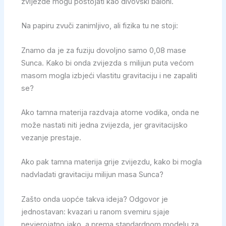
zvijezde mogu postojati kao divovski baloni.
Na papiru zvuči zanimljivo, ali fizika tu ne stoji:
Znamo da je za fuziju dovoljno samo 0,08 mase
Sunca. Kako bi onda zvijezda s milijun puta većom
masom mogla izbjeći vlastitu gravitaciju i ne zapaliti
se?
Ako tamna materija razdvaja atome vodika, onda ne
može nastati niti jedna zvijezda, jer gravitacijsko
vezanje prestaje.
Ako pak tamna materija grije zvijezdu, kako bi mogla
nadvladati gravitaciju milijun masa Sunca?
Zašto onda uopće takva ideja? Odgovor je
jednostavan: kvazari u ranom svemiru sjaje
nevjerojatno jako, a prema standardnom modelu za