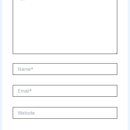
Name*
Email*
Website