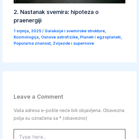
2. Nastanak svemira: hipoteza o
praenergiji
1 srpnja, 2025
/
Galaksije i svemirske strukture
,
Kozmologija
,
Osnove astrofizike
,
Planeti i egzoplaneti
,
Popularna znanost
,
Zvijezde i supernove
Leave a Comment
Vaša adresa e-pošte neće biti objavljena.
Obavezna
polja su označena sa
* (obavezno)
Type
here..