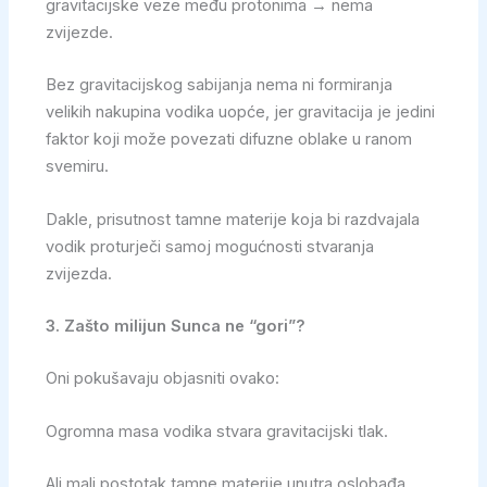
gravitacijske veze među protonima → nema
zvijezde.
Bez gravitacijskog sabijanja nema ni formiranja
velikih nakupina vodika uopće, jer gravitacija je jedini
faktor koji može povezati difuzne oblake u ranom
svemiru.
Dakle, prisutnost tamne materije koja bi razdvajala
vodik proturječi samoj mogućnosti stvaranja
zvijezda.
3. Zašto milijun Sunca ne “gori”?
Oni pokušavaju objasniti ovako:
Ogromna masa vodika stvara gravitacijski tlak.
Ali mali postotak tamne materije unutra oslobađa