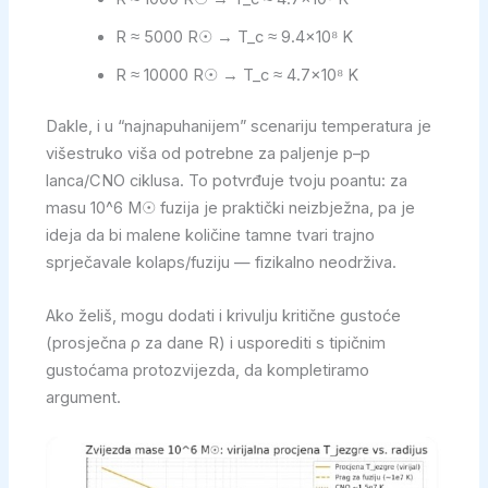
R ≈ 5000 R☉ → T_c ≈ 9.4×10⁸ K
R ≈ 10000 R☉ → T_c ≈ 4.7×10⁸ K
Dakle, i u “najnapuhanijem” scenariju temperatura je
višestruko viša od potrebne za paljenje p–p
lanca/CNO ciklusa. To potvrđuje tvoju poantu: za
masu 10^6 M☉ fuzija je praktički neizbježna, pa je
ideja da bi malene količine tamne tvari trajno
sprječavale kolaps/fuziju — fizikalno neodrživa.
Ako želiš, mogu dodati i krivulju kritične gustoće
(prosječna ρ za dane R) i usporediti s tipičnim
gustoćama protozvijezda, da kompletiramo
argument.