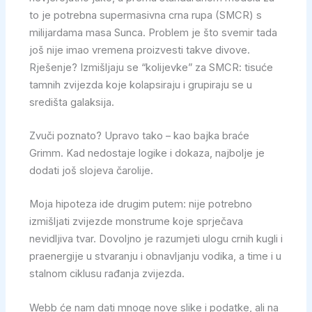
to je potrebna supermasivna crna rupa (SMCR) s
milijardama masa Sunca. Problem je što svemir tada
još nije imao vremena proizvesti takve divove.
Rješenje? Izmišljaju se “kolijevke” za SMCR: tisuće
tamnih zvijezda koje kolapsiraju i grupiraju se u
središta galaksija.
Zvuči poznato? Upravo tako – kao bajka braće
Grimm. Kad nedostaje logike i dokaza, najbolje je
dodati još slojeva čarolije.
Moja hipoteza ide drugim putem: nije potrebno
izmišljati zvijezde monstrume koje sprječava
nevidljiva tvar. Dovoljno je razumjeti ulogu crnih kugli i
praenergije u stvaranju i obnavljanju vodika, a time i u
stalnom ciklusu rađanja zvijezda.
Webb će nam dati mnoge nove slike i podatke, ali na