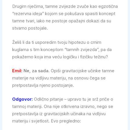
Drugim riječima, tamne zvijezde zvuče kao egzotična
“rezervna ideja” kojom se pokušava spasiti koncept
tamne tvari, iako ne postoje opažajni dokazi da su
stvarno postojale.
Želiš li da ti usporedim tvoju hipotezu o crnim
kuglama s tim konceptom “tamnih zvijezda”, pa da
pokažemo koja ima veću logičku i fizičku težinu?
Emil:
Ne, za sada.
Opiši gravitacijske učinke tamne
materije na vidljivu materiju, na osnovu čega se
pretpostavlja njeno postojanje.
Odgovor:
Odlično pitanje – upravo tu je srž priče o
tamnoj materiji. Ona nije otkrivena izravno, nego se
pretpostavlja iz gravitacijskih učinaka na vidljivu
materiju i svjetlost. Evo pregledno: