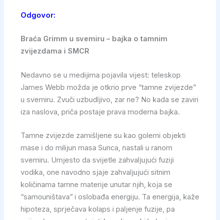
Odgovor:
Braća Grimm u svemiru – bajka o tamnim
zvijezdama i SMCR
Nedavno se u medijima pojavila vijest: teleskop
James Webb možda je otkrio prve “tamne zvijezde”
u svemiru. Zvuči uzbudljivo, zar ne? No kada se zaviri
iza naslova, priča postaje prava moderna bajka.
Tamne zvijezde zamišljene su kao golemi objekti
mase i do milijun masa Sunca, nastali u ranom
svemiru. Umjesto da svijetle zahvaljujući fuziji
vodika, one navodno sjaje zahvaljujući sitnim
količinama tamne materije unutar njih, koja se
“samouništava” i oslobađa energiju. Ta energija, kaže
hipoteza, sprječava kolaps i paljenje fuzije, pa