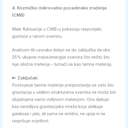
4. Kozmičko mikrovalno pozadinsko zračenje
(CMB)
Male fluktuacije u CMB-u pokazuju raspodjelu
gustoće u ranom svemiru.
Analizom tih uzoraka dolazi se do zaključka da oko
25% ukupne mase/energije svemira čini nešto što
nije obična materija – tumači se kao tamna materija.
🔑
Zaključak:
Postojanje tamne materije pretpostavlja se zato što
gravitacija u velikim strukturama svemira ne može biti
objašnjena samo vidljivom materijom. Ona djeluje
kao nevidljiva gravitacijska mreža koja oblikuje
galaksije i jata, ali sama ne emitira, ne upija ni ne
raspršuje svjetlost.