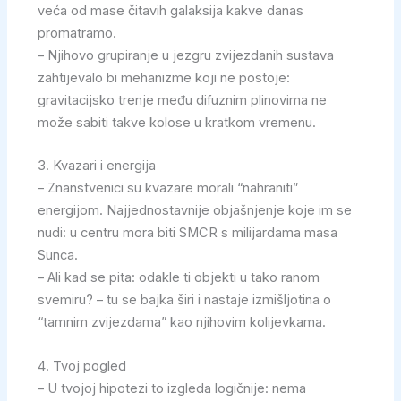
veća od mase čitavih galaksija kakve danas
promatramo.
– Njihovo grupiranje u jezgru zvijezdanih sustava
zahtijevalo bi mehanizme koji ne postoje:
gravitacijsko trenje među difuznim plinovima ne
može sabiti takve kolose u kratkom vremenu.
3. Kvazari i energija
– Znanstvenici su kvazare morali “nahraniti”
energijom. Najjednostavnije objašnjenje koje im se
nudi: u centru mora biti SMCR s milijardama masa
Sunca.
– Ali kad se pita: odakle ti objekti u tako ranom
svemiru? – tu se bajka širi i nastaje izmišljotina o
“tamnim zvijezdama” kao njihovim kolijevkama.
4. Tvoj pogled
– U tvojoj hipotezi to izgleda logičnije: nema