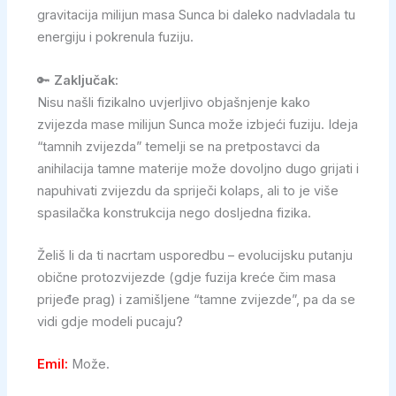
gravitacija milijun masa Sunca bi daleko nadvladala tu
energiju i pokrenula fuziju.
🔑
Zaključak:
Nisu našli fizikalno uvjerljivo objašnjenje kako
zvijezda mase milijun Sunca može izbjeći fuziju. Ideja
“tamnih zvijezda” temelji se na pretpostavci da
anihilacija tamne materije može dovoljno dugo grijati i
napuhivati zvijezdu da spriječi kolaps, ali to je više
spasilačka konstrukcija nego dosljedna fizika.
Želiš li da ti nacrtam usporedbu – evolucijsku putanju
obične protozvijezde (gdje fuzija kreće čim masa
prijeđe prag) i zamišljene “tamne zvijezde”, pa da se
vidi gdje modeli pucaju?
Emil:
Može.