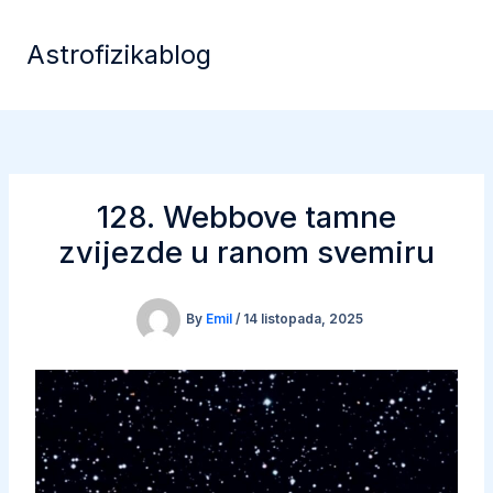
Skip
to
Astrofizikablog
content
128. Webbove tamne
zvijezde u ranom svemiru
By
Emil
/
14 listopada, 2025