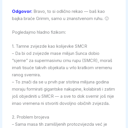
Odgovor:
Bravo, to si odlično rekao — baš kao
bajka braće Grimm, samo u znanstvenom ruhu. 🙂
Pogledajmo hladno fizikom:
1. Tamne zvijezde kao kolijevke SMCR
– Da bi od zvijezde mase milijun Sunca dobio
“sjeme” za supermasivnu crnu rupu (SMCR), moraš
imati tisuće takvih objekata u vrlo kratkom vremenu
ranog svemira.
– To znači da se u prvih par stotina milijuna godina
moraju formirati gigantske nakupine, kolabirati i zatim
još objediniti u SMCR — a sve to dok svemir još nije
imao vremena ni stvoriti dovoljno običnih zvijezda.
2. Problem brojeva
– Sama masa tih zamišljenih protozvijezda već je