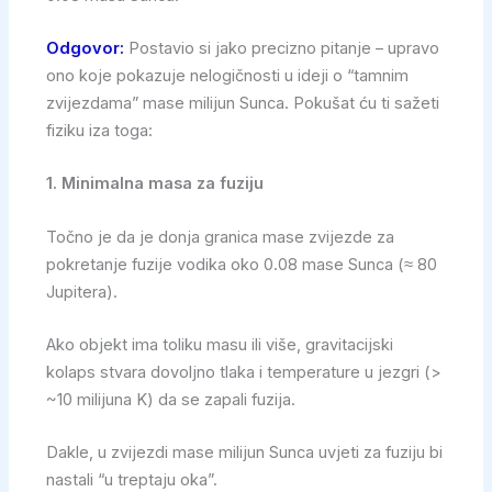
Odgovor:
Postavio si jako precizno pitanje – upravo
ono koje pokazuje nelogičnosti u ideji o “tamnim
zvijezdama” mase milijun Sunca. Pokušat ću ti sažeti
fiziku iza toga:
1. Minimalna masa za fuziju
Točno je da je donja granica mase zvijezde za
pokretanje fuzije vodika oko 0.08 mase Sunca (≈ 80
Jupitera).
Ako objekt ima toliku masu ili više, gravitacijski
kolaps stvara dovoljno tlaka i temperature u jezgri (>
~10 milijuna K) da se zapali fuzija.
Dakle, u zvijezdi mase milijun Sunca uvjeti za fuziju bi
nastali “u treptaju oka”.