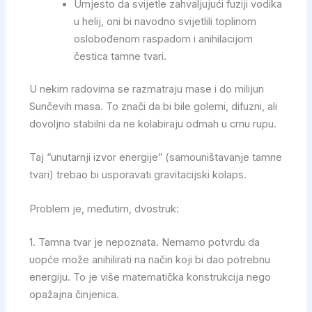
Umjesto da svijetle zahvaljujući fuziji vodika
u helij, oni bi navodno svijetlili toplinom
oslobođenom raspadom i anihilacijom
čestica tamne tvari.
U nekim radovima se razmatraju mase i do milijun
Sunčevih masa. To znači da bi bile golemi, difuzni, ali
dovoljno stabilni da ne kolabiraju odmah u crnu rupu.
Taj “unutarnji izvor energije” (samouništavanje tamne
tvari) trebao bi usporavati gravitacijski kolaps.
Problem je, međutim, dvostruk:
1. Tamna tvar je nepoznata. Nemamo potvrdu da
uopće može anihilirati na način koji bi dao potrebnu
energiju. To je više matematička konstrukcija nego
opažajna činjenica.