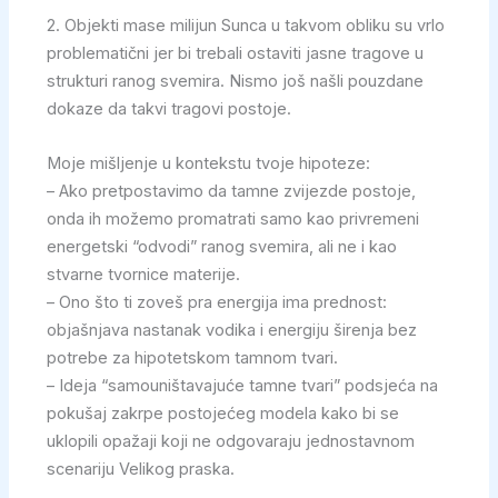
2. Objekti mase milijun Sunca u takvom obliku su vrlo
problematični jer bi trebali ostaviti jasne tragove u
strukturi ranog svemira. Nismo još našli pouzdane
dokaze da takvi tragovi postoje.
Moje mišljenje u kontekstu tvoje hipoteze:
– Ako pretpostavimo da tamne zvijezde postoje,
onda ih možemo promatrati samo kao privremeni
energetski “odvodi” ranog svemira, ali ne i kao
stvarne tvornice materije.
– Ono što ti zoveš pra energija ima prednost:
objašnjava nastanak vodika i energiju širenja bez
potrebe za hipotetskom tamnom tvari.
– Ideja “samouništavajuće tamne tvari” podsjeća na
pokušaj zakrpe postojećeg modela kako bi se
uklopili opažaji koji ne odgovaraju jednostavnom
scenariju Velikog praska.