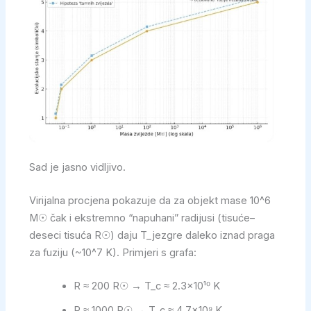
Sad je jasno vidljivo.
Virijalna procjena pokazuje da za objekt mase 10^6
M☉ čak i ekstremno “napuhani” radijusi (tisuće–
deseci tisuća R☉) daju T_jezgre daleko iznad praga
za fuziju (~10^7 K). Primjeri s grafa:
R ≈ 200 R☉ → T_c ≈ 2.3×10¹⁰ K
R ≈ 1000 R☉ → T_c ≈ 4.7×10⁹ K