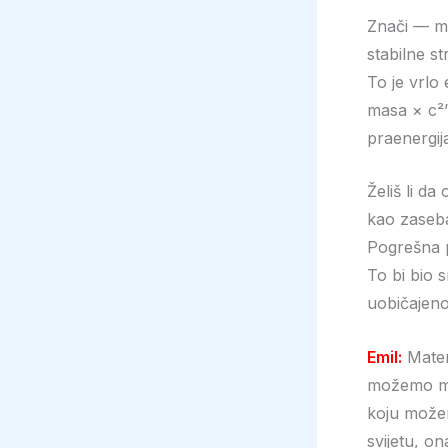
Znači — ma
stabilne st
To je vrlo
masa × c²” 
praenergij
Želiš li d
kao zaseba
Pogrešna 
To bi bio s
uobičajeno
Emil:
Materi
možemo mje
koju možem
svijetu, on