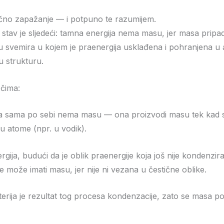
čno zapažanje — i potpuno te razumijem.
j stav je sljedeći: tamna energija nema masu, jer masa prip
u svemira u kojem je praenergija usklađena i pohranjena u a
 strukturu.
ečima:
ja sama po sebi nema masu — ona proizvodi masu tek kad 
 u atome (npr. u vodik).
gija, budući da je oblik praenergije koja još nije kondenzir
ne može imati masu, jer nije ni vezana u čestične oblike.
terija je rezultat tog procesa kondenzacije, zato se masa poj