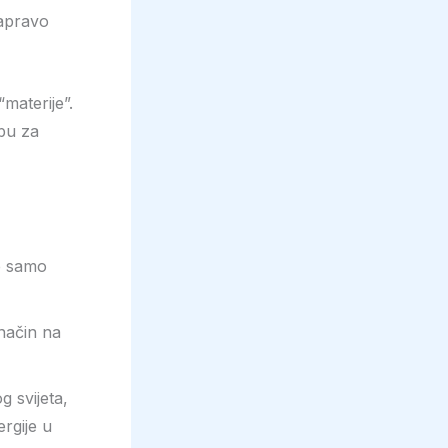
zapravo
materije”.
ebu za
je samo
 način na
 svijeta,
ergije u