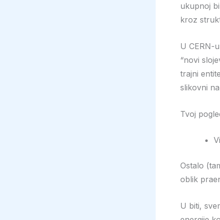
ukupnoj bi
kroz strukt
U CERN-u t
“novi sloje
trajni enti
slikovni n
Tvoj pogled
V
Ostalo (ta
oblik praen
U biti, sve
energije k