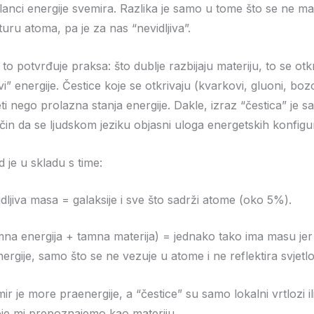
lanci energije svemira. Razlika je samo u tome što se ne man
uru atoma, pa je za nas “nevidljiva”.
o potvrđuje praksa: što dublje razbijaju materiju, to se otk
vi” energije. Čestice koje se otkrivaju (kvarkovi, gluoni, bo
teti nego prolazna stanja energije. Dakle, izraz “čestica” je 
ačin da se ljudskom jeziku objasni uloga energetskih konfigur
 je u skladu s time:
idljiva masa = galaksije i sve što sadrži atome (oko 5%).
mna energija + tamna materija) = jednako tako ima masu jer
ergije, samo što se ne vezuje u atome i ne reflektira svjetlo
mir je more praenergije, a “čestice” su samo lokalni vrtlozi il
oje mi prepoznajemo kao materiju.