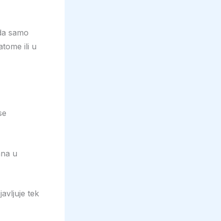
ada samo
tome ili u
se
ana u
avljuje tek