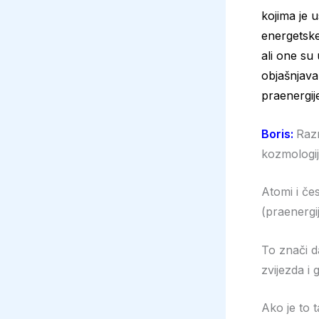
kojima je 
energetske
ali one su 
objašnjavan
praenergij
Boris:
Razm
kozmologij
Atomi i če
(praenergij
To znači d
zvijezda i
Ako je to 