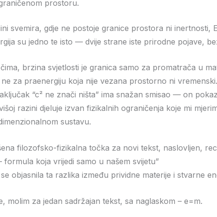
graničenom prostoru.
ni svemira, gdje ne postoje granice prostora ni inertnosti, E
gija su jedno te isto — dvije strane iste prirodne pojave, be
ečima, brzina svjetlosti je granica samo za promatrača u ma
 ne za praenergiju koja nije vezana prostorno ni vremenski
zaključak “c² ne znači ništa” ima snažan smisao — on poka
išoj razini djeluje izvan fizikalnih ograničenja koje mi mjeri
dimenzionalnom sustavu.
šena filozofsko-fizikalna točka za novi tekst, naslovljen, re
– formula koja vrijedi samo u našem svijetu”
se objasnila ta razlika između prividne materije i stvarne ene
e, molim za jedan sadržajan tekst, sa naglaskom – e=m.