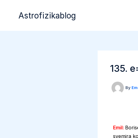
Skip
to
Astrofizikablog
content
135. e
By
Em
Emil:
Boris
svemira ko