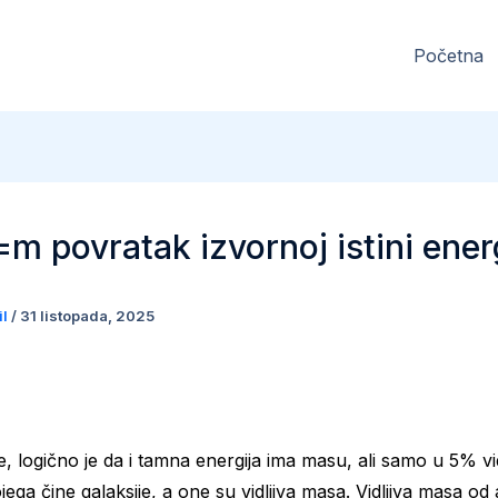
Početna
=m povratak izvornoj istini ener
il
/
31 listopada, 2025
e, logično je da i tamna energija ima masu, ali samo u 5% vi
jega čine galaksije, a one su vidljiva masa. Vidljiva masa od