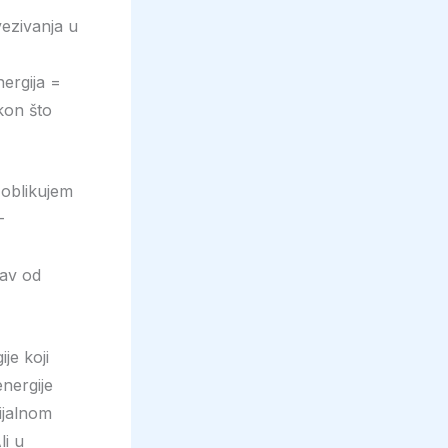
vezivanja u
nergija =
akon što
 oblikujem
–
tav od
je koji
energije
ijalnom
li u