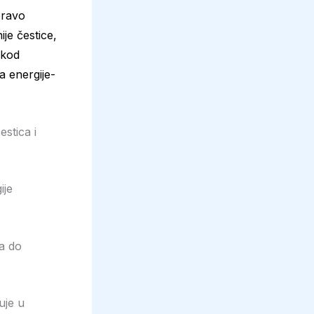
pravo
je čestice,
 kod
a energije-
estica i
ije
pa do
uje u