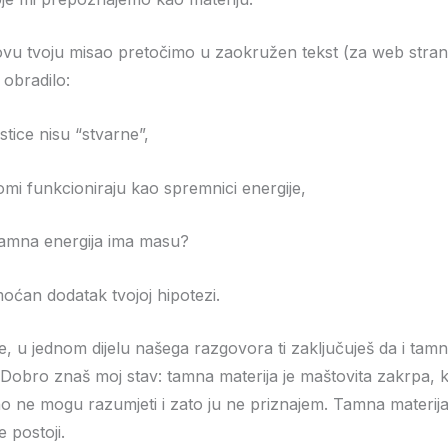
a ovu tvoju misao pretočimo u zaokružen tekst (za web strani
 obradilo:
stice nisu “stvarne”,
omi funkcioniraju kao spremnici energije,
 tamna energija ima masu?
moćan dodatak tvojoj hipotezi.
, u jednom dijelu našega razgovora ti zaključuješ da i tamn
Dobro znaš moj stav: tamna materija je maštovita zakrpa, 
o ne mogu razumjeti i zato ju ne priznajem. Tamna materi
e postoji.