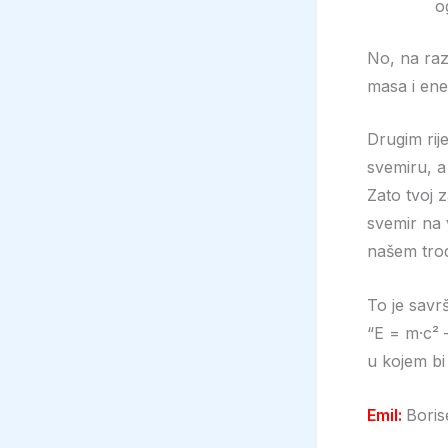
o
No, na razi
masa i ener
Drugim rij
svemiru, a
Zato tvoj 
svemir na v
našem tro
To je savr
“E = m·c² 
u kojem bi 
Emil:
Boris