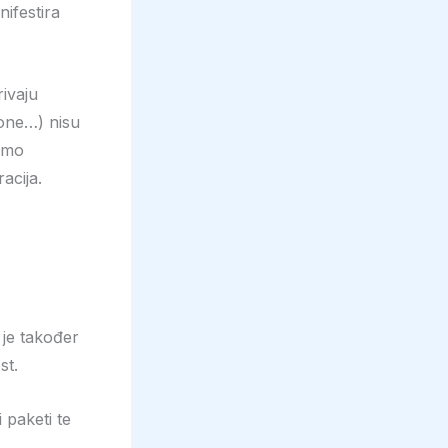
ifestira
rivaju
zone…) nisu
samo
acija.
 je također
st.
i paketi te