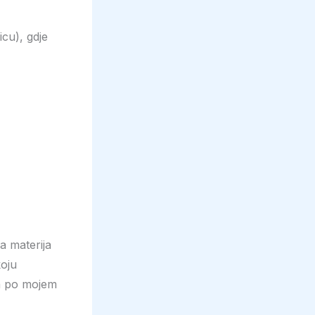
cu), gdje
a materija
koju
ja po mojem