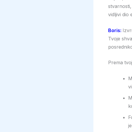
stvarnosti
vidljivi dio
Boris:
Izvr
Tvoje shva
posredniko
Prema tvojo
M
v
M
k
F
j