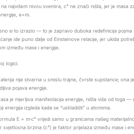
, na najvišem nivou svemira, c² ne znači ništa, jer je masa 
 energije, e=m.
sno si to izrazio — to je zapravo duboka redefinicija pojma “
ćanje ide puno dalje od Einsteinove relacije, jer ukida potr
m između mase i energije.
j logici:
aterija nije stvarna u smislu trajne, čvrste supstance; ona 
idljiva pojava energije.
asa je mjerljiva manifestacija energije, ništa više od toga —
oji energija izgleda kada se “uskladišti” u atomima.
ormula E = m·c² vrijedi samo u granicama našeg materijalnog
er svjetlosna brzina (c²) je faktor prijelaza između mase i en