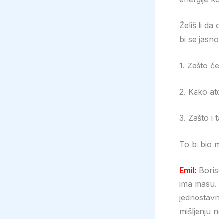
Želiš li d
bi se jasno
1. Zašto če
2. Kako at
3. Zašto i
To bi bio 
Emil:
Borise
ima masu. 
jednostavn
mišljenju n