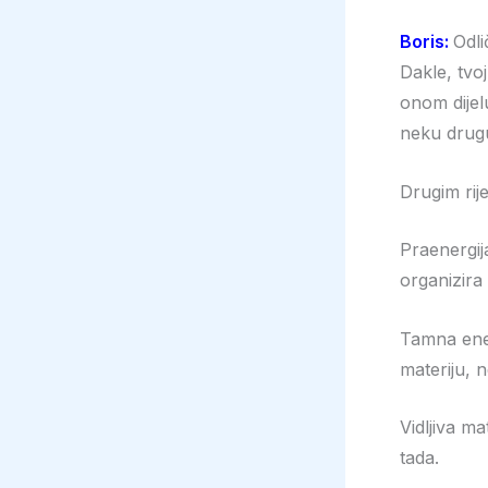
Boris:
Odli
Dakle, tvo
onom dijel
neku drugu
Drugim rij
Praenergi
organizira
Tamna ener
materiju, 
Vidljiva ma
tada.