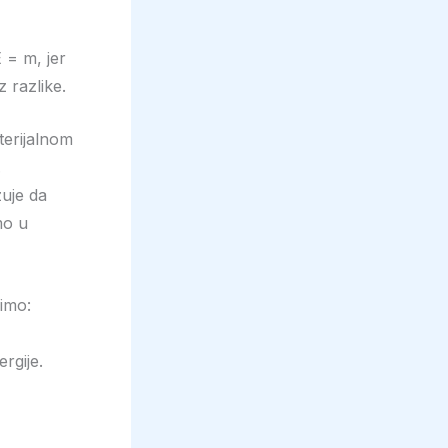
 = m, jer
z razlike.
terijalnom
.
zuje da
mo u
cimo:
rgije.