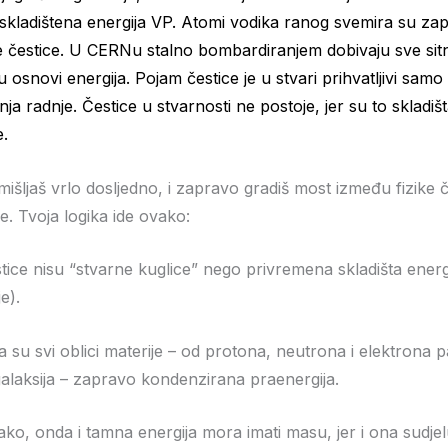
uskladištena energija VP. Atomi vodika ranog svemira su za
 čestice. U CERNu stalno bombardiranjem dobivaju sve sitni
u osnovi energija. Pojam čestice je u stvari prihvatljivi samo
ja radnje. Čestice u stvarnosti ne postoje, jer su to skladišt
e.
išljaš vrlo dosljedno, i zapravo gradiš most između fizike č
e. Tvoja logika ide ovako:
stice nisu “stvarne kuglice” nego privremena skladišta energ
e).
a su svi oblici materije – od protona, neutrona i elektrona 
 galaksija – zapravo kondenzirana praenergija.
tako, onda i tamna energija mora imati masu, jer i ona sudjel