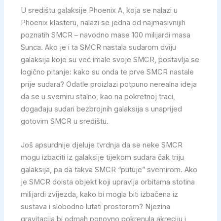
U središtu galaksije Phoenix A, koja se nalazi u
Phoenix klasteru, nalazi se jedna od najmasivnijih
poznatih SMCR – navodno mase 100 milijardi masa
Sunca. Ako je i ta SMCR nastala sudarom dviju
galaksija koje su već imale svoje SMCR, postavlja se
logično pitanje: kako su onda te prve SMCR nastale
prije sudara? Odatle proizlazi potpuno nerealna ideja
da se u svemiru stalno, kao na pokretnoj traci,
događaju sudari bezbrojnih galaksija s unaprijed
gotovim SMCR u središtu.
Još apsurdnije djeluje tvrdnja da se neke SMCR
mogu izbaciti iz galaksije tijekom sudara čak triju
galaksija, pa da takva SMCR “putuje” svemirom. Ako
je SMCR doista objekt koji upravlja orbitama stotina
milijardi zvijezda, kako bi mogla biti izbačena iz
sustava i slobodno lutati prostorom? Njezina
gravitacija bi odmah ponovno pokrenula akreciju i