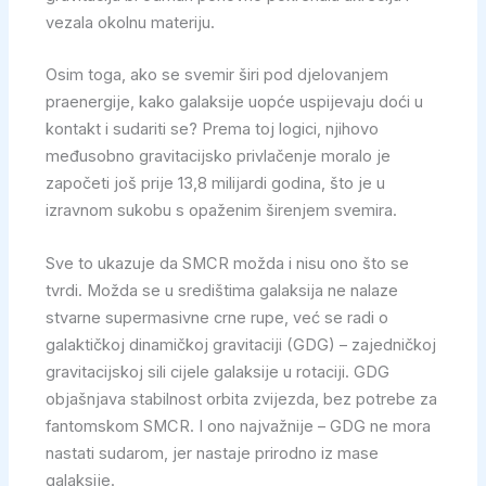
vezala okolnu materiju.
Osim toga, ako se svemir širi pod djelovanjem
praenergije, kako galaksije uopće uspijevaju doći u
kontakt i sudariti se? Prema toj logici, njihovo
međusobno gravitacijsko privlačenje moralo je
započeti još prije 13,8 milijardi godina, što je u
izravnom sukobu s opaženim širenjem svemira.
Sve to ukazuje da SMCR možda i nisu ono što se
tvrdi. Možda se u središtima galaksija ne nalaze
stvarne supermasivne crne rupe, već se radi o
galaktičkoj dinamičkoj gravitaciji (GDG) – zajedničkoj
gravitacijskoj sili cijele galaksije u rotaciji. GDG
objašnjava stabilnost orbita zvijezda, bez potrebe za
fantomskom SMCR. I ono najvažnije – GDG ne mora
nastati sudarom, jer nastaje prirodno iz mase
galaksije.