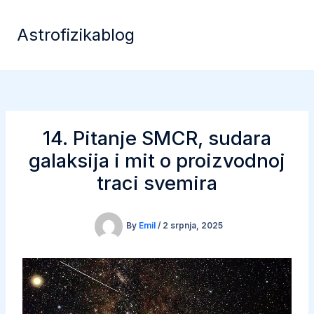
Skip
to
Astrofizikablog
content
14. Pitanje SMCR, sudara
galaksija i mit o proizvodnoj
traci svemira
By
Emil
/
2 srpnja, 2025