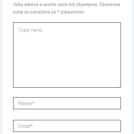
Vaša adresa e-pošte neće biti objavljena.
Obavezna
polja su označena sa
* (obavezno)
Type
here..
Name*
Email*