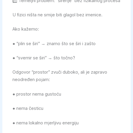
1️⃣ Temeljni problem: “širenje” bez fizikalnog procesa
U fizici ništa ne smije biti glagol bez imenice.
Ako kažemo:
● “plin se širi” → znamo što se širi i zašto
● “svemir se širi” → što točno?
Odgovor “prostor” zvuči duboko, ali je zapravo
neodređen pojam:
● prostor nema gustoću
● nema česticu
● nema lokalno mjerljivu energiju