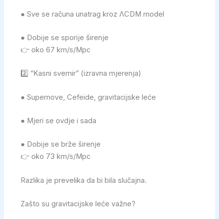
● Sve se računa unatrag kroz ΛCDM model
● Dobije se sporije širenje
👉 oko 67 km/s/Mpc
2️⃣ “Kasni svemir” (izravna mjerenja)
● Supernove, Cefeide, gravitacijske leće
● Mjeri se ovdje i sada
● Dobije se brže širenje
👉 oko 73 km/s/Mpc
Razlika je prevelika da bi bila slučajna.
Zašto su gravitacijske leće važne?