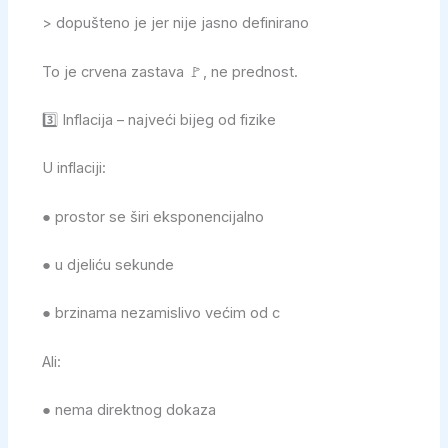
> dopušteno je jer nije jasno definirano
To je crvena zastava 🚩, ne prednost.
3️⃣ Inflacija – najveći bijeg od fizike
U inflaciji:
● prostor se širi eksponencijalno
● u djeliću sekunde
● brzinama nezamislivo većim od c
Ali:
● nema direktnog dokaza