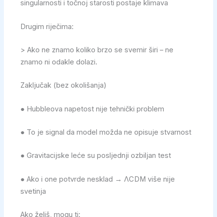
singularnosti i točnoj starosti postaje klimava
Drugim riječima:
> Ako ne znamo koliko brzo se svemir širi – ne
znamo ni odakle dolazi.
Zaključak (bez okolišanja)
● Hubbleova napetost nije tehnički problem
● To je signal da model možda ne opisuje stvarnost
● Gravitacijske leće su posljednji ozbiljan test
● Ako i one potvrde nesklad → ΛCDM više nije
svetinja
Ako želiš, mogu ti: