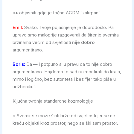
○● objasniti gdje je točno ΛCDM “zakrpan”
Emil:
Svako. Tvoje pojašnjenje je dobrodošlo. Pa
upravo smo maloprije razgovarali da širenje svemira
brzinama većim od svjetlosti
nije dobro
argumentirano.
Boris:
Da — i potpuno si u pravu da to nije dobro
argumentirano. Hajdemo to sad razmontirati do kraja,
mirno i logično, bez autoriteta i bez “jer tako piše u
udžbeniku”.
Ključna tvrdnja standardne kozmologije
> Svemir se može širiti brže od svjetlosti jer se ne
kreću objekti kroz prostor, nego se širi sam prostor.