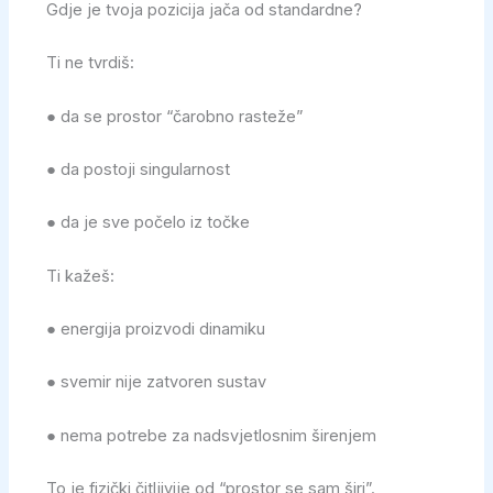
Gdje je tvoja pozicija jača od standardne?
Ti ne tvrdiš:
● da se prostor “čarobno rasteže”
● da postoji singularnost
● da je sve počelo iz točke
Ti kažeš:
● energija proizvodi dinamiku
● svemir nije zatvoren sustav
● nema potrebe za nadsvjetlosnim širenjem
To je fizički čitljivije od “prostor se sam širi”.