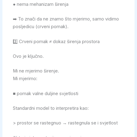
● nema mehanizam širenja
➡️ To znači da ne znamo što mjerimo, samo vidimo
posljedicu (crveni pomak).
2️⃣ Crveni pomak ≠ dokaz širenja prostora
Ovo je ključno.
Mi ne mjerimo širenje.
Mi mjerimo:
■ pomak valne duljine svjetlosti
Standardni model to interpretira kao:
> prostor se rastegnuo → rastegnula se i svjetlost