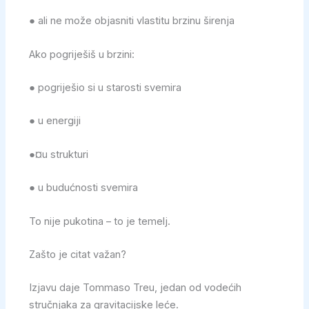
● ali ne može objasniti vlastitu brzinu širenja
Ako pogriješiš u brzini:
● pogriješio si u starosti svemira
● u energiji
●¤u strukturi
● u budućnosti svemira
To nije pukotina – to je temelj.
Zašto je citat važan?
Izjavu daje Tommaso Treu, jedan od vodećih
stručnjaka za gravitacijske leće.