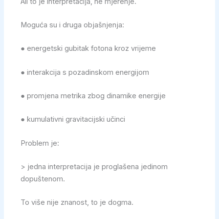
Ali to je interpretacija, ne mjerenje.
Moguća su i druga objašnjenja:
● energetski gubitak fotona kroz vrijeme
● interakcija s pozadinskom energijom
● promjena metrika zbog dinamike energije
● kumulativni gravitacijski učinci
Problem je:
> jedna interpretacija je proglašena jedinom
dopuštenom.
To više nije znanost, to je dogma.