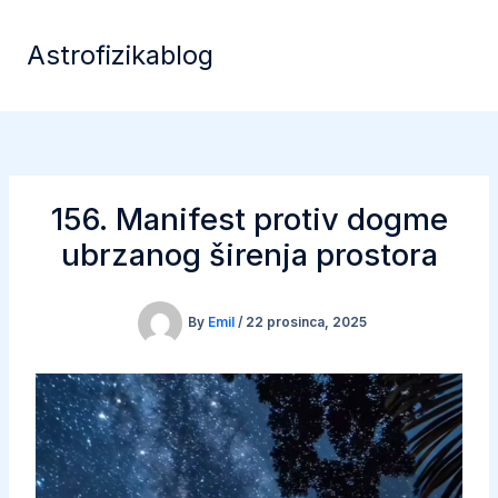
Skip
to
Astrofizikablog
content
156. Manifest protiv dogme
ubrzanog širenja prostora
By
Emil
/
22 prosinca, 2025