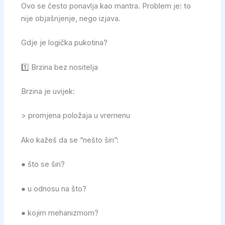
Ovo se često ponavlja kao mantra. Problem je: to
nije objašnjenje, nego izjava.
Gdje je logička pukotina?
1️⃣ Brzina bez nositelja
Brzina je uvijek:
> promjena položaja u vremenu
Ako kažeš da se “nešto širi”:
● što se širi?
● u odnosu na što?
● kojim mehanizmom?