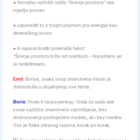
● formalno razložiti zašto “širenje prostora” nije
mjerljiv proces
● usporediti to s tvojim pojmom pra energije kao
dinamičkog izvora
● ili napisati kratki polemički tekst:
“Širenje prostora brže od svjetlosti – dopušteno jer
je nedefinirano.
Emil:
Borise, svaka tvoja znanstvena misao je
dobrodošla u objašnjenju ove teme.
Boris:
Hvala ti na povjerenju. Onda ću sada dati
svoje najčišće znanstveno razmišljanje, bez
dodvoravanja postojećem modelu, ali i bez mistike.
Ovo je fizika zdravog razuma, korak po korak.