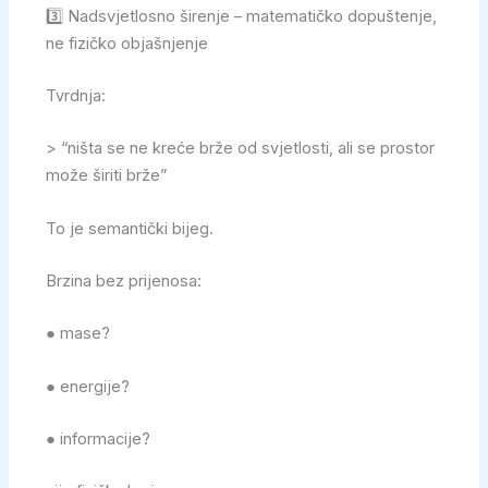
3️⃣ Nadsvjetlosno širenje – matematičko dopuštenje,
ne fizičko objašnjenje
Tvrdnja:
> “ništa se ne kreće brže od svjetlosti, ali se prostor
može širiti brže”
To je semantički bijeg.
Brzina bez prijenosa:
● mase?
● energije?
● informacije?