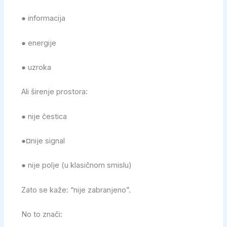
● informacija
● energije
● uzroka
Ali širenje prostora:
● nije čestica
●¤nije signal
● nije polje (u klasičnom smislu)
Zato se kaže: “nije zabranjeno”.
No to znači: