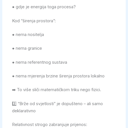
● gdje je energija toga procesa?
Kod “širenja prostora”:
● nema nositelja
● nema granice
● nema referentnog sustava
● nema mjerenja brzine širenja prostora lokalno
➡️ To više sliči matematičkom triku nego fizici.
2️⃣ “Brže od svjetlosti” je dopušteno – ali samo
deklarativno
Relativnost strogo zabranjuje prijenos: