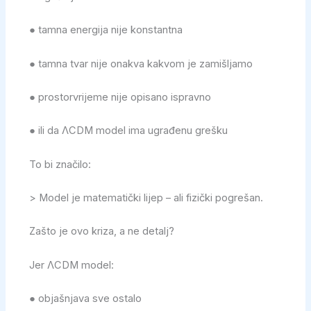
● tamna energija nije konstantna
● tamna tvar nije onakva kakvom je zamišljamo
● prostorvrijeme nije opisano ispravno
● ili da ΛCDM model ima ugrađenu grešku
To bi značilo:
> Model je matematički lijep – ali fizički pogrešan.
Zašto je ovo kriza, a ne detalj?
Jer ΛCDM model:
● objašnjava sve ostalo