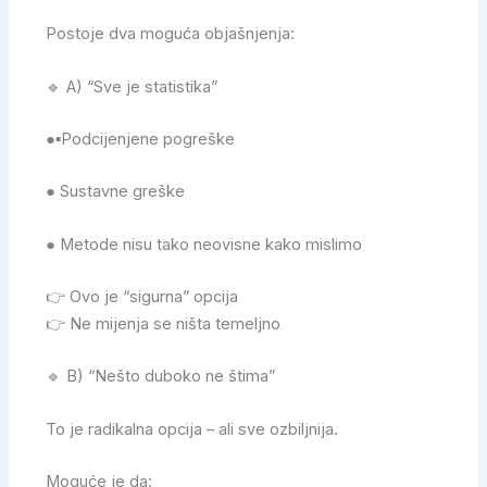
Postoje dva moguća objašnjenja:
🔹 A) “Sve je statistika”
●▪︎Podcijenjene pogreške
● Sustavne greške
● Metode nisu tako neovisne kako mislimo
👉 Ovo je “sigurna” opcija
👉 Ne mijenja se ništa temeljno
🔹 B) “Nešto duboko ne štima”
To je radikalna opcija – ali sve ozbiljnija.
Moguće je da: