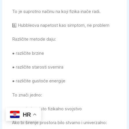
To je suprotno načinu na koji fizika inače radi.
6️⃣ Hubbleova napetost kao simptom, ne problem
Različite metode daju:
● različite brzine
● različite starosti svemira
● različite gustoće energije
To znači jedno:
> ne mjerimo isto fizikalno svojstvo
HR
Ako bi širenje prostora bilo stvarno i univerzalno: