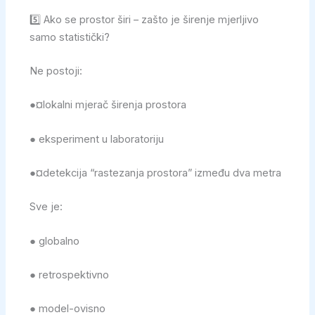
5️⃣ Ako se prostor širi – zašto je širenje mjerljivo
samo statistički?
Ne postoji:
●¤lokalni mjerač širenja prostora
● eksperiment u laboratoriju
●¤detekcija “rastezanja prostora” između dva metra
Sve je:
● globalno
● retrospektivno
● model-ovisno