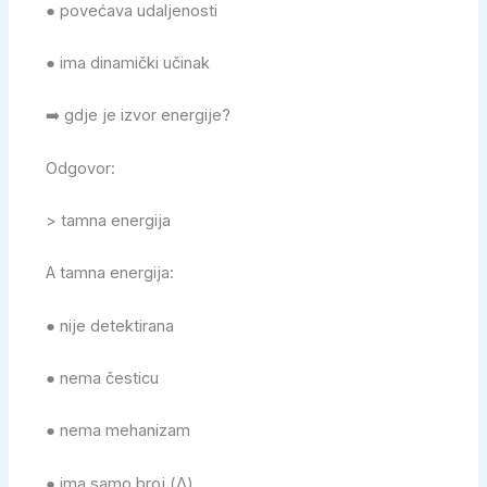
● povećava udaljenosti
● ima dinamički učinak
➡️ gdje je izvor energije?
Odgovor:
> tamna energija
A tamna energija:
● nije detektirana
● nema česticu
● nema mehanizam
● ima samo broj (Λ)