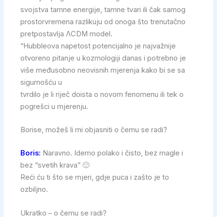
svojstva tamne energije, tamne tvari ili čak samog
prostorvremena razlikuju od onoga što trenutačno
pretpostavlja ΛCDM model.
“Hubbleova napetost potencijalno je najvažnije
otvoreno pitanje u kozmologiji danas i potrebno je
više međusobno neovisnih mjerenja kako bi se sa
sigurnošću u
tvrdilo je li riječ doista o novom fenomenu ili tek o
pogrešci u mjerenju.
Borise, možeš li mi objasniti o čemu se radi?
Boris:
Naravno. Idemo polako i čisto, bez magle i
bez “svetih krava” 🙂
Reći ću ti što se mjeri, gdje puca i zašto je to
ozbiljno.
Ukratko – o čemu se radi?