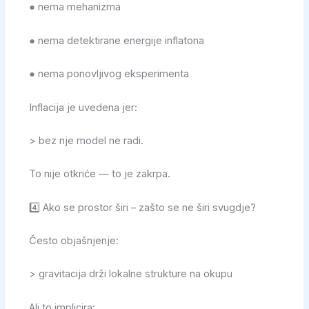
● nema mehanizma
● nema detektirane energije inflatona
● nema ponovljivog eksperimenta
Inflacija je uvedena jer:
> bez nje model ne radi.
To nije otkriće — to je zakrpa.
4️⃣ Ako se prostor širi – zašto se ne širi svugdje?
Često objašnjenje:
> gravitacija drži lokalne strukture na okupu
Ali to implicira: