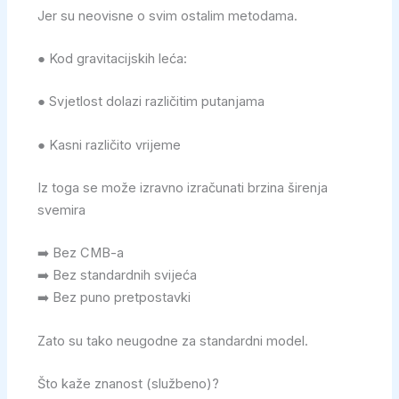
Jer su neovisne o svim ostalim metodama.
● Kod gravitacijskih leća:
● Svjetlost dolazi različitim putanjama
● Kasni različito vrijeme
Iz toga se može izravno izračunati brzina širenja
svemira
➡️ Bez CMB-a
➡️ Bez standardnih svijeća
➡️ Bez puno pretpostavki
Zato su tako neugodne za standardni model.
Što kaže znanost (službeno)?