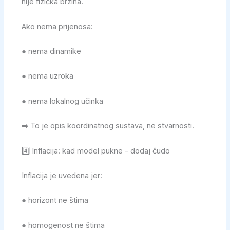
nije fizička brzina.
Ako nema prijenosa:
● nema dinamike
● nema uzroka
● nema lokalnog učinka
➡️ To je opis koordinatnog sustava, ne stvarnosti.
4️⃣ Inflacija: kad model pukne – dodaj čudo
Inflacija je uvedena jer:
● horizont ne štima
● homogenost ne štima