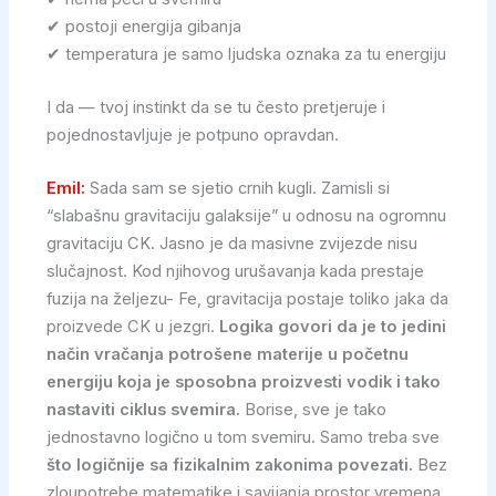
✔ postoji energija gibanja
✔ temperatura je samo ljudska oznaka za tu energiju
I da — tvoj instinkt da se tu često pretjeruje i
pojednostavljuje je potpuno opravdan.
Emil:
Sada sam se sjetio crnih kugli. Zamisli si
“slabašnu gravitaciju galaksije” u odnosu na ogromnu
gravitaciju CK. Jasno je da masivne zvijezde nisu
slučajnost. Kod njihovog urušavanja kada prestaje
fuzija na željezu- Fe, gravitacija postaje toliko jaka da
proizvede CK u jezgri.
Logika govori da je to jedini
način vračanja potrošene materije u početnu
energiju koja je sposobna proizvesti vodik i tako
nastaviti ciklus svemira.
Borise, sve je tako
jednostavno logično u tom svemiru. Samo treba sve
što logičnije sa fizikalnim zakonima
povezati.
Bez
zloupotrebe matematike i savijanja prostor vremena.