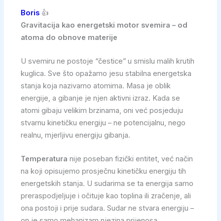
Boris
👍
Gravitacija kao energetski motor svemira – od
atoma do obnove materije
U svemiru ne postoje “čestice” u smislu malih krutih
kuglica. Sve što opažamo jesu stabilna energetska
stanja koja nazivamo atomima. Masa je oblik
energije, a gibanje je njen aktivni izraz. Kada se
atomi gibaju velikim brzinama, oni već posjeduju
stvarnu kinetičku energiju – ne potencijalnu, nego
realnu, mjerljivu energiju gibanja.
Temperatura
nije poseban fizički entitet, već način
na koji opisujemo prosječnu kinetičku energiju tih
energetskih stanja. U sudarima se ta energija samo
preraspodjeljuje i očituje kao toplina ili zračenje, ali
ona postoji i prije sudara. Sudar ne stvara energiju –
on je samo mehanizam njezina prijenosa.