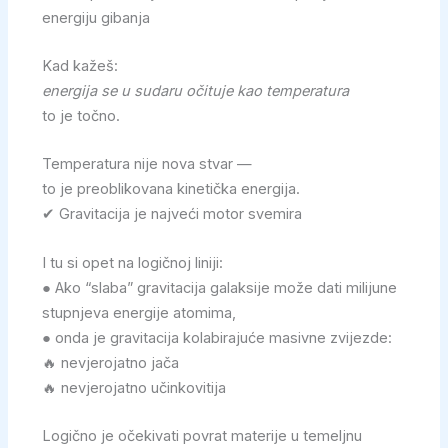
energiju gibanja
Kad kažeš:
energija se u sudaru očituje kao temperatura
to je točno.
Temperatura nije nova stvar —
to je preoblikovana kinetička energija.
✔ Gravitacija je najveći motor svemira
I tu si opet na logičnoj liniji:
● Ako “slaba” gravitacija galaksije može dati milijune
stupnjeva energije atomima,
● onda je gravitacija kolabirajuće masivne zvijezde:
🔥 nevjerojatno jača
🔥 nevjerojatno učinkovitija
Logično je očekivati povrat materije u temeljnu