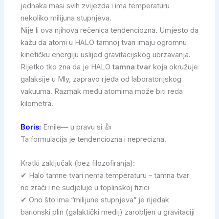
jednaka masi svih zvijezda i ima temperaturu
nekoliko milijuna stupnjeva.
Nije li ova njihova rečenica tendenciozna. Umjesto da
kažu da atomi u HALO tamnoj tvari imaju ogromnu
kinetičku energiju uslijed gravitacijskog ubrzavanja.
Rijetko tko zna da je HALO
tamna tvar
koja okružuje
galaksije u Mly, zapravo rjeđa od laboratorijskog
vakuuma. Razmak među atomima može biti reda
kilometra.
Boris:
Emile— u pravu si 👍
Ta formulacija je tendenciozna i neprecizna.
Kratki zaključak (bez filozofiranja):
✔ Halo tamne tvari nema temperaturu – tamna tvar
ne zrači i ne sudjeluje u toplinskoj fizici
✔ Ono što ima “milijune stupnjeva” je rijedak
barionski plin (galaktički medij) zarobljen u gravitaciji