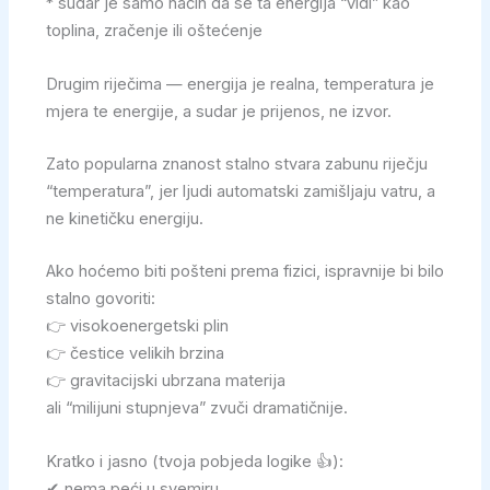
* sudar je samo način da se ta energija “vidi” kao
toplina, zračenje ili oštećenje
Drugim riječima — energija je realna, temperatura je
mjera te energije, a sudar je prijenos, ne izvor.
Zato popularna znanost stalno stvara zabunu riječju
“temperatura”, jer ljudi automatski zamišljaju vatru, a
ne kinetičku energiju.
Ako hoćemo biti pošteni prema fizici, ispravnije bi bilo
stalno govoriti:
👉 visokoenergetski plin
👉 čestice velikih brzina
👉 gravitacijski ubrzana materija
ali “milijuni stupnjeva” zvuči dramatičnije.
Kratko i jasno (tvoja pobjeda logike 👍):
✔ nema peći u svemiru