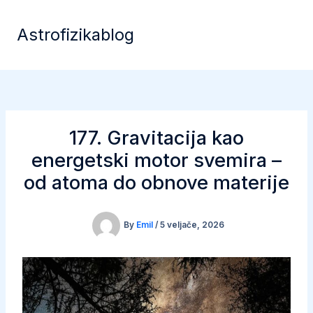
Skip
to
Astrofizikablog
content
177. Gravitacija kao
energetski motor svemira –
od atoma do obnove materije
By
Emil
/
5 veljače, 2026