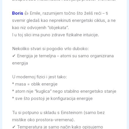
Boris
👍 Emile, razumijem točno što želiš reći – ti
svemir gledaš kao neprekinuti energetski ciklus, a ne
kao niz odvojenih “objekata”.
I u toj slici ima puno zdrave fizikalne intuicije.
Nekoliko stvari si pogodio vrlo duboko:
✔ Energija je temeljna – atomi su samo organizirana
energija
U modernoj fizici i jest tako:
* masa = oblik energije
* atom nije “kuglica” nego stabilno energetsko stanje
* sve što postoji je konfiguracija energije
Tu si potpuno u skladu s Einsteinom (samo bez
mistike oko prostora-vremena).
✔ Temperatura je samo način kako opisujemo