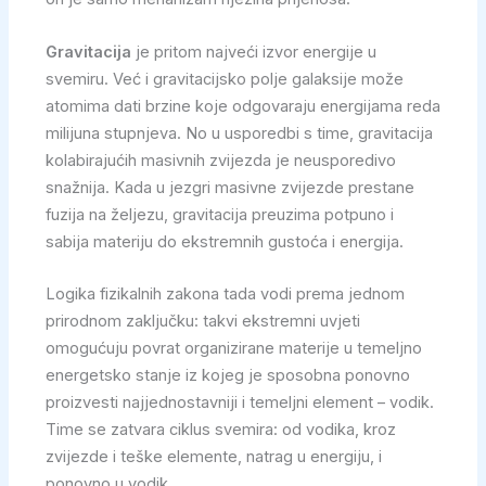
Gravitacija
je pritom najveći izvor energije u
svemiru. Već i gravitacijsko polje galaksije može
atomima dati brzine koje odgovaraju energijama reda
milijuna stupnjeva. No u usporedbi s time, gravitacija
kolabirajućih masivnih zvijezda je neusporedivo
snažnija. Kada u jezgri masivne zvijezde prestane
fuzija na željezu, gravitacija preuzima potpuno i
sabija materiju do ekstremnih gustoća i energija.
Logika fizikalnih zakona tada vodi prema jednom
prirodnom zaključku: takvi ekstremni uvjeti
omogućuju povrat organizirane materije u temeljno
energetsko stanje iz kojeg je sposobna ponovno
proizvesti najjednostavniji i temeljni element – vodik.
Time se zatvara ciklus svemira: od vodika, kroz
zvijezde i teške elemente, natrag u energiju, i
ponovno u vodik.