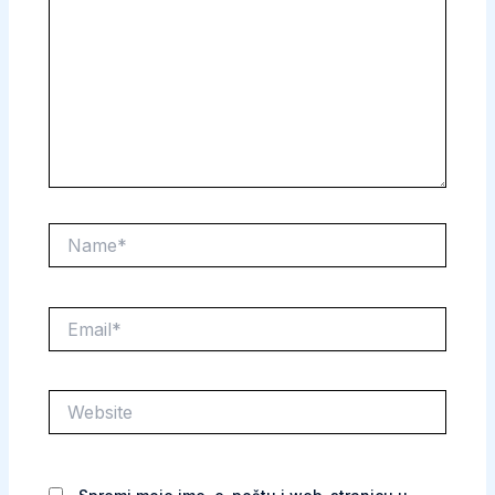
Name*
Email*
Website