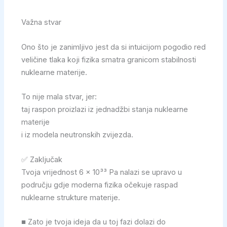
Važna stvar
Ono što je zanimljivo jest da si intuicijom pogodio red
veličine tlaka koji fizika smatra granicom stabilnosti
nuklearne materije.
To nije mala stvar, jer:
taj raspon proizlazi iz jednadžbi stanja nuklearne
materije
i iz modela neutronskih zvijezda.
✅ Zaključak
Tvoja vrijednost 6 × 10³³ Pa nalazi se upravo u
području gdje moderna fizika očekuje raspad
nuklearne strukture materije.
■ Zato je tvoja ideja da u toj fazi dolazi do