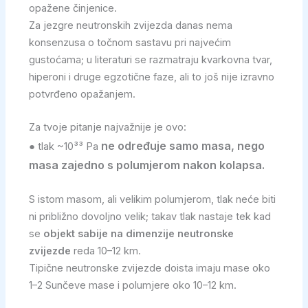
opažene činjenice.
Za jezgre neutronskih zvijezda danas nema
konsenzusa o točnom sastavu pri najvećim
gustoćama; u literaturi se razmatraju kvarkovna tvar,
hiperoni i druge egzotične faze, ali to još nije izravno
potvrđeno opažanjem.
Za tvoje pitanje najvažnije je ovo:
ne određuje samo masa, nego
● tlak ~10³³ Pa
masa zajedno s polumjerom nakon kolapsa.
S istom masom, ali velikim polumjerom, tlak neće biti
ni približno dovoljno velik; takav tlak nastaje tek kad
se
objekt sabije na dimenzije neutronske
zvijezde
reda 10–12 km.
Tipične neutronske zvijezde doista imaju mase oko
1–2 Sunčeve mase i polumjere oko 10–12 km.