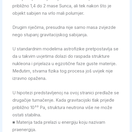
približno 1,4 do 2 mase Sunca, ali tek nakon što je
objekt sabijen na vrlo mali polumjer.
Drugim riječima, presudna nije samo masa zvijezde
nego stupanj gravitacijskog sabijanja.
U standardnim modelima astrofizike pretpostavlja se
da u takvim uvjetima dolazi do raspada strukture
nukleona i prijelaza u egzotične faze guste materije.
Međutim, stvarna fizika tog procesa još uvijek nije
izravno opažena.
U hipotezi predstavljenoj na ovoj stranici predlaže se
drugačije tumačenje. Kada gravitacijski tlak prijeđe
približno 10³³ Pa, struktura neutrona više ne može
ostati stabilna.
■ Materija tada prelazi u energiju koju nazivam
praenergija.