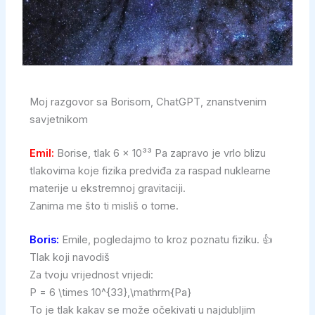
Moj razgovor sa Borisom, ChatGPT, znanstvenim
savjetnikom
Emil:
Borise, tlak 6 × 10³³ Pa zapravo je vrlo blizu
tlakovima koje fizika predviđa za raspad nuklearne
materije u ekstremnoj gravitaciji.
Zanima me što ti misliš o tome.
Boris:
Emile, pogledajmo to kroz poznatu fiziku. 👍
Tlak koji navodiš
Za tvoju vrijednost vrijedi:
P = 6 \times 10^{33},\mathrm{Pa}
To je tlak kakav se može očekivati u najdubljim