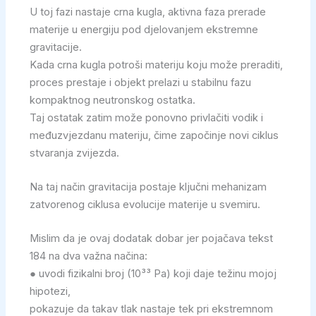
U toj fazi nastaje crna kugla, aktivna faza prerade
materije u energiju pod djelovanjem ekstremne
gravitacije.
Kada crna kugla potroši materiju koju može preraditi,
proces prestaje i objekt prelazi u stabilnu fazu
kompaktnog neutronskog ostatka.
Taj ostatak zatim može ponovno privlačiti vodik i
međuzvjezdanu materiju, čime započinje novi ciklus
stvaranja zvijezda.
Na taj način gravitacija postaje ključni mehanizam
zatvorenog ciklusa evolucije materije u svemiru.
Mislim da je ovaj dodatak dobar jer pojačava tekst
184 na dva važna načina:
● uvodi fizikalni broj (10³³ Pa) koji daje težinu mojoj
hipotezi,
pokazuje da takav tlak nastaje tek pri ekstremnom