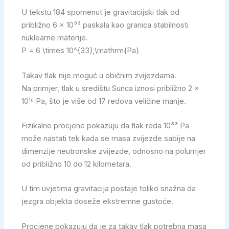
U tekstu 184 spomenut je gravitacijski tlak od
približno 6 × 10³³ paskala kao granica stabilnosti
nuklearne materije.
P = 6 \times 10^{33},\mathrm{Pa}
Takav tlak nije moguć u običnim zvijezdama.
Na primjer, tlak u središtu Sunca iznosi približno 2 ×
10¹⁶ Pa, što je više od 17 redova veličine manje.
Fizikalne procjene pokazuju da tlak reda 10³³ Pa
može nastati tek kada se masa zvijezde sabije na
dimenzije neutronske zvijezde, odnosno na polumjer
od približno 10 do 12 kilometara.
U tim uvjetima gravitacija postaje toliko snažna da
jezgra objekta doseže ekstremne gustoće.
Procjene pokazuju da je za takav tlak potrebna masa