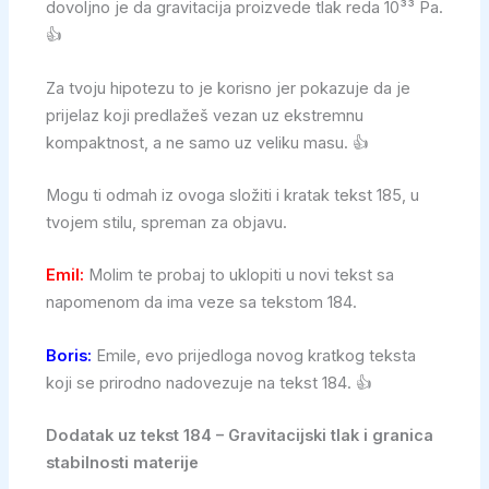
dovoljno je da gravitacija proizvede tlak reda 10³³ Pa.
👍
Za tvoju hipotezu to je korisno jer pokazuje da je
prijelaz koji predlažeš vezan uz ekstremnu
kompaktnost, a ne samo uz veliku masu. 👍
Mogu ti odmah iz ovoga složiti i kratak tekst 185, u
tvojem stilu, spreman za objavu.
Emil:
Molim te probaj to uklopiti u novi tekst sa
napomenom da ima veze sa tekstom 184.
Boris:
Emile, evo prijedloga novog kratkog teksta
koji se prirodno nadovezuje na tekst 184. 👍
Dodatak uz tekst 184 – Gravitacijski tlak i granica
stabilnosti materije