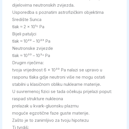
dijelovima neutronskih zvijezda.
Usporedba s poznatim astrofizičkim objektima
Središte Sunca
tlak ≈ 2 × 10¹⁶ Pa
Bijeli patuljci
tlak ≈ 10²² – 10²³ Pa
Neutronske zvijezde
tlak ≈ 10³³ – 10³⁴ Pa
Drugim riječima:
tvoja vrijednost 6 × 10³³ Pa nalazi se upravo u
rasponu tlaka gdje neutroni više ne mogu ostati
stabilni u klasičnom obliku nuklearne materije.
U suvremenoj fizici se tada očekuju prijelazi poput:
raspad strukture nukleona
prelazak u kvark-gluonsku plazmu
moguće egzotične faze guste materije.
Zašto je to zanimljivo za tvoju hipotezu
Ti tvrdiš: