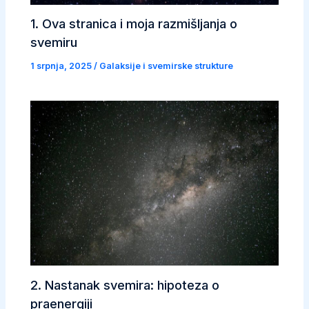
1. Ova stranica i moja razmišljanja o
svemiru
1 srpnja, 2025
/
Galaksije i svemirske strukture
2. Nastanak svemira: hipoteza o
praenergiji