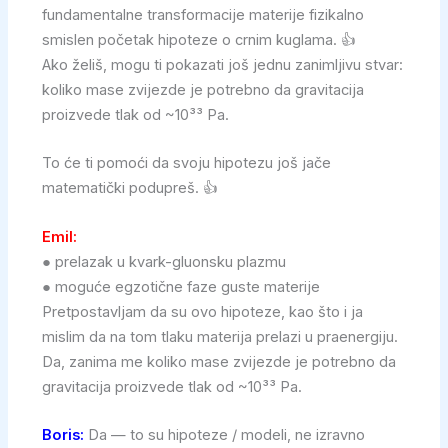
fundamentalne transformacije materije fizikalno
smislen početak hipoteze o crnim kuglama. 👍
Ako želiš, mogu ti pokazati još jednu zanimljivu stvar:
koliko mase zvijezde je potrebno da gravitacija
proizvede tlak od ~10³³ Pa.
To će ti pomoći da svoju hipotezu još jače
matematički podupreš. 👍
Emil:
● prelazak u kvark-gluonsku plazmu
● moguće egzotične faze guste materije
Pretpostavljam da su ovo hipoteze, kao što i ja
mislim da na tom tlaku materija prelazi u praenergiju.
Da, zanima me koliko mase zvijezde je potrebno da
gravitacija proizvede tlak od ~10³³ Pa.
Boris:
Da — to su hipoteze / modeli, ne izravno