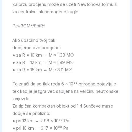
Za brzu procjenu može se uzeti Newtonova formula
za centralni tlak homogene kugle:
Pc=3GM²/8piR⁴
Ako ubacimo tvoj tlak
dobijemo ove procjene:
● za R = 10 km → M ≈ 1.38 M☉
● za R = 12 km → M ≈ 1.99 M☉
● za R = 15 km → M ≈ 3.11 M☉
To znači da se tlak reda 6 × 10³³ prirodno pojavljuje
tek kad je jezgra već sabijena na veličinu neutronske
zvijezde.
Za tipičan kompaktan objekt od 1.4 Sunčeve mase
dobije se približno:
● pri 12 km → 2.98 × 10³³ Pa
● pri 10 km → 6.17 × 10³³ Pa