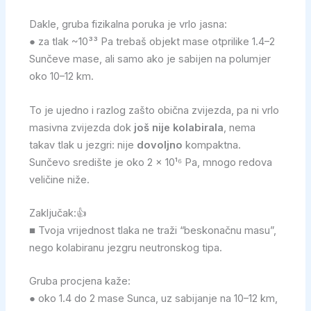
Dakle, gruba fizikalna poruka je vrlo jasna:
● za tlak ~10³³ Pa trebaš objekt mase otprilike 1.4–2
Sunčeve mase, ali samo ako je sabijen na polumjer
oko 10–12 km.
To je ujedno i razlog zašto obična zvijezda, pa ni vrlo
masivna zvijezda dok
još nije kolabirala
, nema
takav tlak u jezgri: nije
dovoljno
kompaktna.
Sunčevo središte je oko 2 × 10¹⁶ Pa, mnogo redova
veličine niže.
Zaključak:👍
■ Tvoja vrijednost tlaka ne traži “beskonačnu masu”,
nego kolabiranu jezgru neutronskog tipa.
Gruba procjena kaže:
● oko 1.4 do 2 mase Sunca, uz sabijanje na 10–12 km,