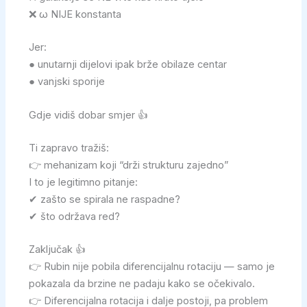
❌ ω NIJE konstanta
Jer:
● unutarnji dijelovi ipak brže obilaze centar
● vanjski sporije
Gdje vidiš dobar smjer 👍
Ti zapravo tražiš:
👉 mehanizam koji “drži strukturu zajedno”
I to je legitimno pitanje:
✔ zašto se spirala ne raspadne?
✔ što održava red?
Zaključak 👍
👉 Rubin nije pobila diferencijalnu rotaciju — samo je
pokazala da brzine ne padaju kako se očekivalo.
👉 Diferencijalna rotacija i dalje postoji, pa problem