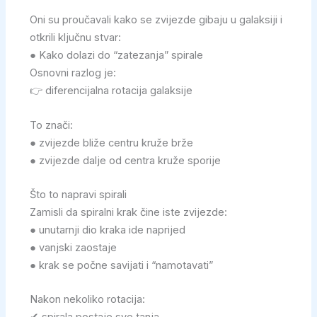
Oni su proučavali kako se zvijezde gibaju u galaksiji i
otkrili ključnu stvar:
● Kako dolazi do “zatezanja” spirale
Osnovni razlog je:
👉 diferencijalna rotacija galaksije
To znači:
● zvijezde bliže centru kruže brže
● zvijezde dalje od centra kruže sporije
Što to napravi spirali
Zamisli da spiralni krak čine iste zvijezde:
● unutarnji dio kraka ide naprijed
● vanjski zaostaje
● krak se počne savijati i “namotavati”
Nakon nekoliko rotacija: