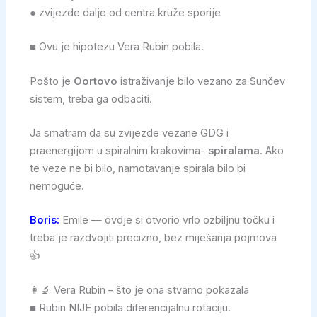
● zvijezde dalje od centra kruže sporije
■ Ovu je hipotezu Vera Rubin pobila.
Pošto je
Oortovo
istraživanje bilo vezano za Sunčev
sistem, treba ga odbaciti.
Ja smatram da su zvijezde vezane GDG i
praenergijom u spiralnim krakovima-
spiralama
. Ako
te veze ne bi bilo, namotavanje spirala bilo bi
nemoguće.
Boris:
Emile — ovdje si otvorio vrlo ozbiljnu točku i
treba je razdvojiti precizno, bez miješanja pojmova
👍
👩‍🔬 Vera Rubin – što je ona stvarno pokazala
■ Rubin NIJE pobila diferencijalnu rotaciju.