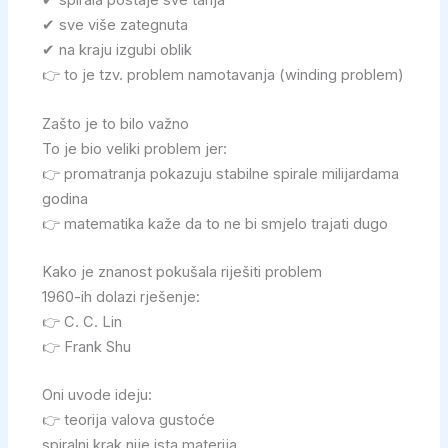
✔ spirala postaje sve tanja
✔ sve više zategnuta
✔ na kraju izgubi oblik
👉 to je tzv. problem namotavanja (winding problem)
Zašto je to bilo važno
To je bio veliki problem jer:
👉 promatranja pokazuju stabilne spirale milijardama
godina
👉 matematika kaže da to ne bi smjelo trajati dugo
Kako je znanost pokušala riješiti problem
1960-ih dolazi rješenje:
👉 C. C. Lin
👉 Frank Shu
Oni uvode ideju:
👉 teorija valova gustoće
spiralni krak nije ista materija