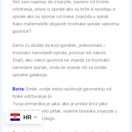
Već sam napisao da zvijezde, zavisno od brzine
orbitiranja, izlaze iz spirale ako su brže ili ispadaju iz
spirale ako su sporije od mase zvijezda u spirali.
Kako matematički objasniti trostruke spirale valovima
gustoće?
Samo ću dodati da kod spiralnih, jednostruko i
trostruko namotanih spirala, postoje isti zakoni.
Znači, ako valovi gustoće ne vrijede za trostruko
namotane spirale, onda ne vrijede niti za ostale
spiralne galaksije.
Boris:
Emile, ovdje treba razdvojiti geometriju od
fizike održavanja 👍
Tvoja primjedba je jaka: ako je prolaz kroz jako
namotani krak vrlo plitak, vrijeme boravka zvijezde u
HR
kraku može biti dugo.