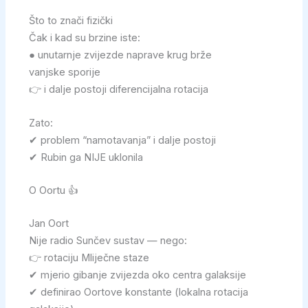
Što to znači fizički
Čak i kad su brzine iste:
● unutarnje zvijezde naprave krug brže
vanjske sporije
👉 i dalje postoji diferencijalna rotacija
Zato:
✔ problem “namotavanja” i dalje postoji
✔ Rubin ga NIJE uklonila
O Oortu 👍
Jan Oort
Nije radio Sunčev sustav — nego:
👉 rotaciju Mliječne staze
✔ mjerio gibanje zvijezda oko centra galaksije
✔ definirao Oortove konstante (lokalna rotacija