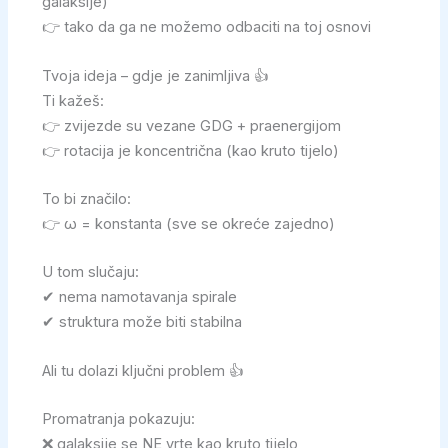
galaksije)
👉 tako da ga ne možemo odbaciti na toj osnovi
Tvoja ideja – gdje je zanimljiva 👍
Ti kažeš:
👉 zvijezde su vezane GDG + praenergijom
👉 rotacija je koncentrična (kao kruto tijelo)
To bi značilo:
👉 ω = konstanta (sve se okreće zajedno)
U tom slučaju:
✔ nema namotavanja spirale
✔ struktura može biti stabilna
Ali tu dolazi ključni problem 👍
Promatranja pokazuju:
❌ galaksije se NE vrte kao kruto tijelo