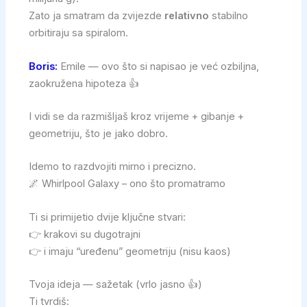
Zato ja smatram da zvijezde
relativno
stabilno
orbitiraju sa spiralom.
Boris:
Emile — ovo što si napisao je već ozbiljna,
zaokružena hipoteza 👍
I vidi se da razmišljaš kroz vrijeme + gibanje +
geometriju, što je jako dobro.
Idemo to razdvojiti mirno i precizno.
🌌 Whirlpool Galaxy – ono što promatramo
Ti si primijetio dvije ključne stvari:
👉 krakovi su dugotrajni
👉 i imaju “uređenu” geometriju (nisu kaos)
Tvoja ideja — sažetak (vrlo jasno 👍)
Ti tvrdiš: