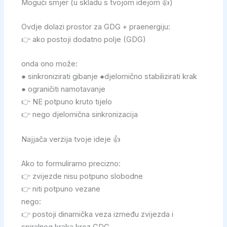
Mogući smjer (u skladu s tvojom idejom 👍)
Ovdje dolazi prostor za GDG + praenergiju:
👉 ako postoji dodatno polje (GDG)
onda ono može:
● sinkronizirati gibanje ●djelomično stabilizirati krak
● ograničiti namotavanje
👉 NE potpuno kruto tijelo
👉 nego djelomična sinkronizacija
Najjača verzija tvoje ideje 👍
Ako to formuliramo precizno:
👉 zvijezde nisu potpuno slobodne
👉 niti potpuno vezane
nego:
👉 postoji dinamička veza između zvijezda i