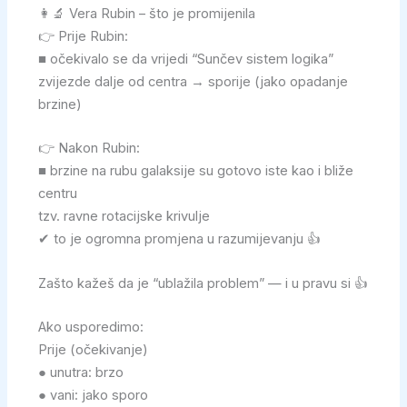
👩‍🔬 Vera Rubin – što je promijenila
👉 Prije Rubin:
■ očekivalo se da vrijedi “Sunčev sistem logika”
zvijezde dalje od centra → sporije (jako opadanje
brzine)
👉 Nakon Rubin:
■ brzine na rubu galaksije su gotovo iste kao i bliže
centru
tzv. ravne rotacijske krivulje
✔ to je ogromna promjena u razumijevanju 👍
Zašto kažeš da je “ublažila problem” — i u pravu si 👍
Ako usporedimo:
Prije (očekivanje)
● unutra: brzo
● vani: jako sporo