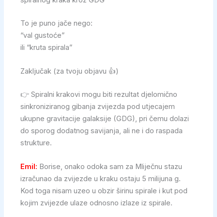
spiralnog kraka kroz GDG
To je puno jače nego:
“val gustoće”
ili “kruta spirala”
Zaključak (za tvoju objavu 👍)
👉 Spiralni krakovi mogu biti rezultat djelomično
sinkroniziranog gibanja zvijezda pod utjecajem
ukupne gravitacije galaksije (GDG), pri čemu dolazi
do sporog dodatnog savijanja, ali ne i do raspada
strukture.
Emil:
Borise, onako odoka sam za Mliječnu stazu
izračunao da zvijezde u kraku ostaju 5 milijuna g.
Kod toga nisam uzeo u obzir širinu spirale i kut pod
kojim zvijezde ulaze odnosno izlaze iz spirale.