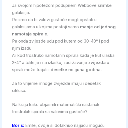
Ja svojom hipotezom podupirem Webbove snimke
galaksija.
Recimo da bi valovi gustoće mogli opstati u
galaksijama u kojima postoji samo
manje od jednog
namotaja spirale
.
Pa onda zvijezde uđu pod kutem od 30-40° i pod
njim izađu.
Ali kod trostruko namotanih spirala kada je kut ulaska
2-4° a toliki je i na izlasku, zadržavanje
zvijezda
u
spirali može trajati i
desetke milijuna godina.
Za to vrijeme mnoge zvijezde imaju i desetak
ciklusa.
Na kraju kako objasniti matematički nastanak
trostrukih spirala sa valovima gustoće?
Boris:
Emile, ovdje si dotaknuo najjaču moguću