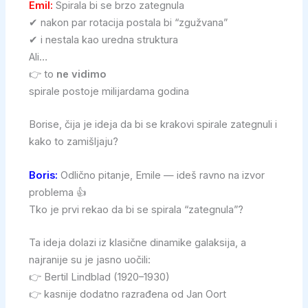
Emil:
Spirala bi se brzo zategnula
✔ nakon par rotacija postala bi “zgužvana”
✔ i nestala kao uredna struktura
Ali…
👉 to
ne vidimo
spirale postoje milijardama godina
Borise, čija je ideja da bi se krakovi spirale zategnuli i
kako to zamišljaju?
Boris:
Odlično pitanje, Emile — ideš ravno na izvor
problema 👍
Tko je prvi rekao da bi se spirala “zategnula”?
Ta ideja dolazi iz klasične dinamike galaksija, a
najranije su je jasno uočili:
👉 Bertil Lindblad (1920–1930)
👉 kasnije dodatno razrađena od Jan Oort