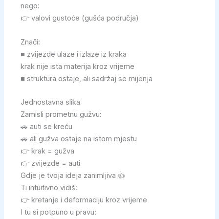
nego:
👉 valovi gustoće (gušća područja)
Znači:
■ zvijezde ulaze i izlaze iz kraka
krak nije ista materija kroz vrijeme
■ struktura ostaje, ali sadržaj se mijenja
Jednostavna slika
Zamisli prometnu gužvu:
🚗 auti se kreću
🚗 ali gužva ostaje na istom mjestu
👉 krak = gužva
👉 zvijezde = auti
Gdje je tvoja ideja zanimljiva 👍
Ti intuitivno vidiš:
👉 kretanje i deformaciju kroz vrijeme
I tu si potpuno u pravu: