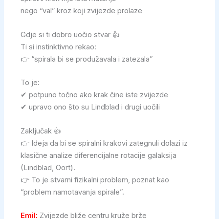
nego “val” kroz koji zvijezde prolaze
Gdje si ti dobro uočio stvar 👍
Ti si instinktivno rekao:
👉 “spirala bi se produžavala i zatezala”
To je:
✔ potpuno točno ako krak čine iste zvijezde
✔ upravo ono što su Lindblad i drugi uočili
Zaključak 👍
👉 Ideja da bi se spiralni krakovi zategnuli dolazi iz
klasične analize diferencijalne rotacije galaksija
(Lindblad, Oort).
👉 To je stvarni fizikalni problem, poznat kao
“problem namotavanja spirale”.
Emil:
Zvijezde bliže centru kruže brže