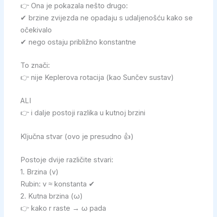
👉 Ona je pokazala nešto drugo:
✔ brzine zvijezda ne opadaju s udaljenošću kako se
očekivalo
✔ nego ostaju približno konstantne
To znači:
👉 nije Keplerova rotacija (kao Sunčev sustav)
ALI
👉 i dalje postoji razlika u kutnoj brzini
Ključna stvar (ovo je presudno 👍)
Postoje dvije različite stvari:
1. Brzina (v)
Rubin: v ≈ konstanta ✔
2. Kutna brzina (ω)
👉 kako r raste → ω pada