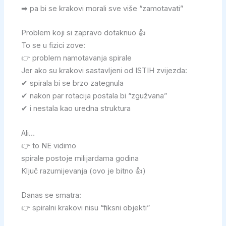
➡ pa bi se krakovi morali sve više “zamotavati”
Problem koji si zapravo dotaknuo 👍
To se u fizici zove:
👉 problem namotavanja spirale
Jer ako su krakovi sastavljeni od ISTIH zvijezda:
✔ spirala bi se brzo zategnula
✔ nakon par rotacija postala bi “zgužvana”
✔ i nestala kao uredna struktura
Ali…
👉 to NE vidimo
spirale postoje milijardama godina
Ključ razumijevanja (ovo je bitno 👍)
Danas se smatra:
👉 spiralni krakovi nisu “fiksni objekti”