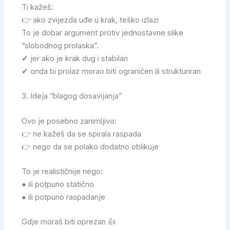
Ti kažeš:
👉 ako zvijezda uđe u krak, teško izlazi
To je dobar argument protiv jednostavne slike
“slobodnog prolaska”.
✔ jer ako je krak dug i stabilan
✔ onda bi prolaz morao biti ograničen ili strukturiran
3. Ideja “blagog dosavijanja”
Ovo je posebno zanimljivo:
👉 ne kažeš da se spirala raspada
👉 nego da se polako dodatno oblikuje
To je realističnije nego:
● ili potpuno statično
● ili potpuno raspadanje
Gdje moraš biti oprezan 👍