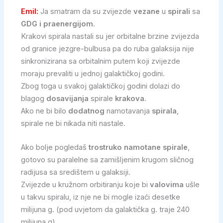
Emil:
Ja smatram da su zvijezde
vezane
u
spirali
sa
GDG i praenergijom
.
Krakovi spirala nastali su jer orbitalne brzine zvijezda
od granice jezgre-bulbusa pa do ruba galaksija nije
sinkronizirana sa orbitalnim putem koji zvijezde
moraju prevaliti u jednoj galaktičkoj godini.
Zbog toga u svakoj galaktičkoj godini dolazi do
blagog
dosavijanja
spirale
krakova
.
Ako ne bi bilo
dodatnog
namotavanja
spirala
,
spirale ne bi nikada niti nastale.
Ako bolje pogledaš
trostruko namotane spirale
,
gotovo su paralelne sa zamišljenim krugom sličnog
radijusa sa središtem u galaksiji.
Zvijezde u kružnom orbitiranju koje bi
valovima
ušle
u takvu spiralu, iz nje ne bi mogle izaći desetke
milijuna g. (pod uvjetom da galaktička g. traje 240
milijuna g).