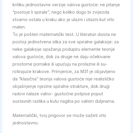
kritiku jednostavne verzije valova gustoće: ne pitanje
“postoje li spirale”, nego koliko dugo bi zvijezda
stvarno ostala u kraku ako je ulazni i izlazni kut vrlo
malen.
To je pošten matematički test. U literaturi doista ne
postoji jedinstvena slika za sve spiralne galaksije: za
neke galaksije opažanja podupiru elemente teorije
valova gustoće, dok za druge ne daju očekivane
prostorne pomake ili upućuju na prolazne ili su-
rotirajuće krakove. Primjerice, za M31 je objavljeno
da “klasična” teorija valova gustoće nije realističko
objašnjenje njezine spiralne strukture, dok drugi
radovi nalaze valno- gustoćne potpise poput
sustavnih razlika u kutu nagiba po valnim duljinama.
Matematički, tvoj prigovor se može sažeti vrlo
jednostavno.