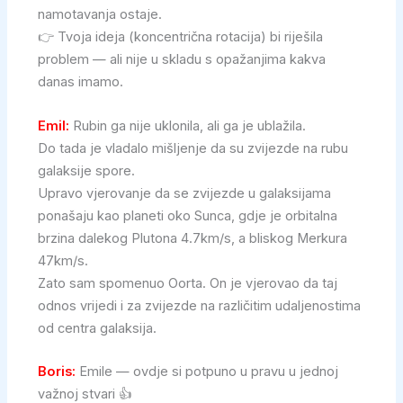
namotavanja ostaje.
👉 Tvoja ideja (koncentrična rotacija) bi riješila
problem — ali nije u skladu s opažanjima kakva
danas imamo.
Emil:
Rubin ga nije uklonila, ali ga je ublažila.
Do tada je vladalo mišljenje da su zvijezde na rubu
galaksije spore.
Upravo vjerovanje da se zvijezde u galaksijama
ponašaju kao planeti oko Sunca, gdje je orbitalna
brzina dalekog Plutona 4.7km/s, a bliskog Merkura
47km/s.
Zato sam spomenuo Oorta. On je vjerovao da taj
odnos vrijedi i za zvijezde na različitim udaljenostima
od centra galaksija.
Boris:
Emile — ovdje si potpuno u pravu u jednoj
važnoj stvari 👍