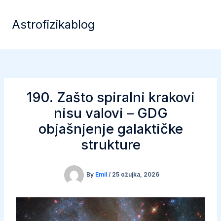
Skip
to
Astrofizikablog
content
190. Zašto spiralni krakovi
nisu valovi – GDG
objašnjenje galaktičke
strukture
By
Emil
/
25 ožujka, 2026