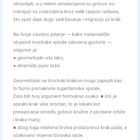
obnavljati, a u nekim simulacijama su gotovo su-
rotirajući sa zvijezdama kroz velik raspon radijusa,
što opet daje dugo zadržavanje i migraciju uz krak.
Na tvoje završno pitanje — kako matematički
objasniti trostruke spirale valovima gustoće —
odgovor je:
● geometrijski vrlo lako,
● dinamički puno teže.
Geometrijski se trostruki krakovi mogu zapisati kao
tri fazno pomaknute logaritamske spirale,
Zato bih tvoj argument formulirao ovako: ■ što je
spiralni krak više omotan, to je lokalni kut
presijecanja između gotovo kružne zvjezdane orbite
i kraka manji;
■ zbog toga relativna brzina prolaza kroz krak pada, a
očekivano vrijeme boravka raste.