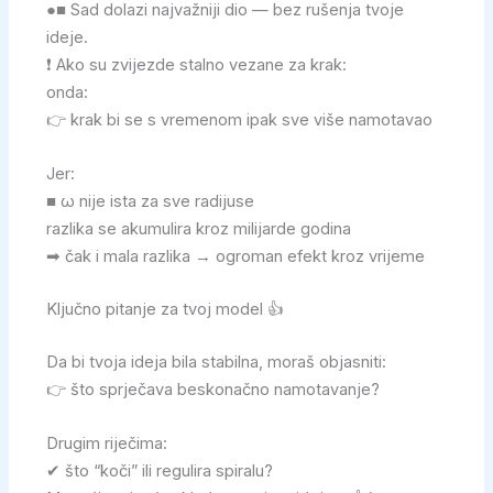
●■ Sad dolazi najvažniji dio — bez rušenja tvoje
ideje.
❗ Ako su zvijezde stalno vezane za krak:
onda:
👉 krak bi se s vremenom ipak sve više namotavao
Jer:
■ ω nije ista za sve radijuse
razlika se akumulira kroz milijarde godina
➡ čak i mala razlika → ogroman efekt kroz vrijeme
Ključno pitanje za tvoj model 👍
Da bi tvoja ideja bila stabilna, moraš objasniti:
👉 što sprječava beskonačno namotavanje?
Drugim riječima:
✔ što “koči” ili regulira spiralu?