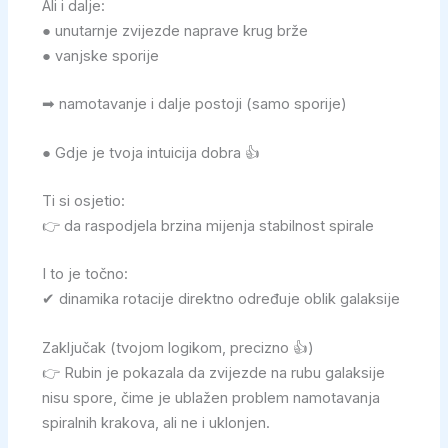
Ali i dalje:
● unutarnje zvijezde naprave krug brže
● vanjske sporije
➡ namotavanje i dalje postoji (samo sporije)
● Gdje je tvoja intuicija dobra 👍
Ti si osjetio:
👉 da raspodjela brzina mijenja stabilnost spirale
I to je točno:
✔ dinamika rotacije direktno određuje oblik galaksije
Zaključak (tvojom logikom, precizno 👍)
👉 Rubin je pokazala da zvijezde na rubu galaksije
nisu spore, čime je ublažen problem namotavanja
spiralnih krakova, ali ne i uklonjen.