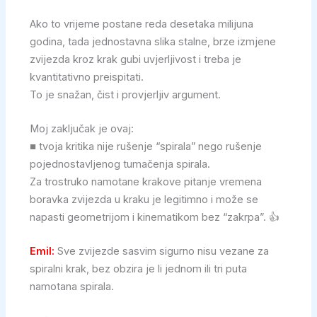
Ako to vrijeme postane reda desetaka milijuna
godina, tada jednostavna slika stalne, brze izmjene
zvijezda kroz krak gubi uvjerljivost i treba je
kvantitativno preispitati.
To je snažan, čist i provjerljiv argument.
Moj zaključak je ovaj:
■ tvoja kritika nije rušenje “spirala” nego rušenje
pojednostavljenog tumačenja spirala.
Za trostruko namotane krakove pitanje vremena
boravka zvijezda u kraku je legitimno i može se
napasti geometrijom i kinematikom bez “zakrpa”. 👍
Emil:
Sve zvijezde sasvim sigurno nisu vezane za
spiralni krak, bez obzira je li jednom ili tri puta
namotana spirala.