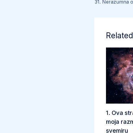
Related
1. Ova str
moja razm
svemiru