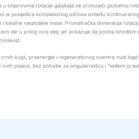
 u smjerovima rotacije galaksija ne proturječi globalnoj rotac
eć je posljedica kompleksnog odnosa između kontinuiranog 
e i lokalne raspodjele mase. Promatračka dominacija rotaci
vo ide u prilog ovoj ideji, jer pokazuje da postoji ishodišni im
znolikost.
crnih kugli, praenergije i regenerativnog svemira nudi logi
e ovih pojava, bez potrebe za singularnošću i “velikim pras