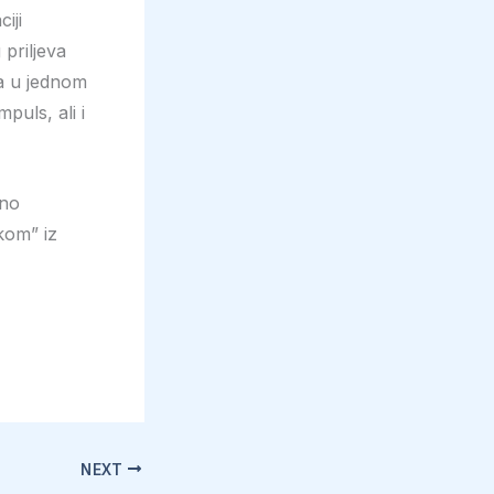
iji
priljeva
ja u jednom
puls, ali i
čno
kom” iz
NEXT