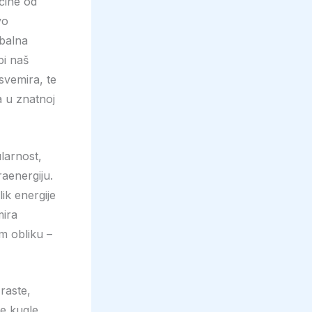
ćine od
vo
obalna
bi naš
svemira, te
a u znatnoj
larnost,
aenergiju.
ik energije
mira
m obliku –
raste,
e kugle,