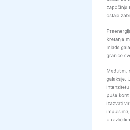
započinje r
ostaje zabi
Praenergij
kretanje m
mlade gala
granice sv
Međutim, n
galaksije. 
intenzitetu
puše konti
izazvati vi
impulsima, 
u različiti