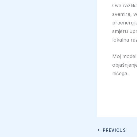
Ova razlika
svemira, v
praenergij
smjeru upra
lokalna ra
Moj model 
objašnjenj
ničega.
PREVIOUS