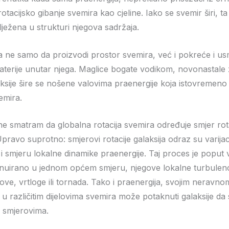
otacijsko gibanje svemira kao cjeline. Iako se svemir širi, ta 
lježena u strukturi njegova sadržaja.
a ne samo da proizvodi prostor svemira, već i pokreće i u
aterije unutar njega. Maglice bogate vodikom, novonastale z
ksije šire se nošene valovima praenergije koja istovremeno 
emira.
e smatram da globalna rotacija svemira određuje smjer rot
Upravo suprotno: smjerovi rotacije galaksija odraz su varijac
 i smjeru lokalne dinamike praenergije. Taj proces je poput v
nuirano u jednom općem smjeru, njegove lokalne turbulen
rove, vrtloge ili tornada. Tako i praenergija, svojim neravn
u različitim dijelovima svemira može potaknuti galaksije da 
m smjerovima.