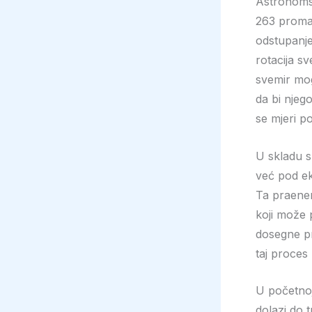
Astronomsk
263 promat
odstupanje 
rotacija s
svemir mog
da bi njeg
se mjeri po
U skladu s
već pod ek
Ta praener
koji može 
dosegne pr
taj proces
U početnoj
dolazi do 