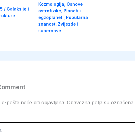
Kozmologija
,
Osnove
25
/
Galaksije i
astrofizike
,
Planeti i
rukture
egzoplaneti
,
Popularna
znanost
,
Zvijezde i
supernove
 Comment
e-pošte neće biti objavljena.
Obavezna polja su označena