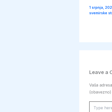
1 srpnja, 20
svemirske st
Leave a
Vaša adresa 
(obavezno)
Type
here..