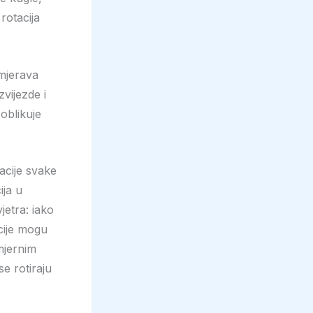
rotacija
smjerava
vijezde i
oblikuje
acije svake
ija u
jetra: iako
cije mogu
omjernim
se rotiraju