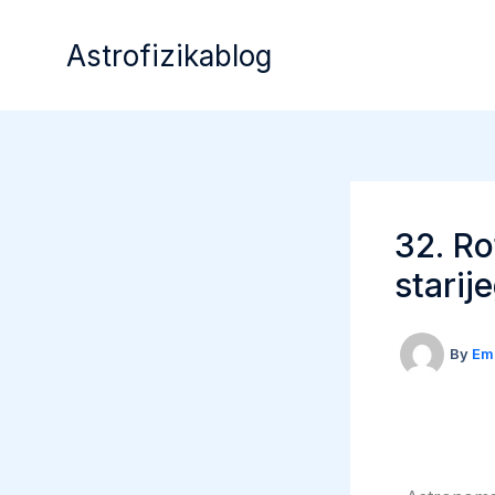
Skip
to
Astrofizikablog
content
32. Ro
starij
By
Em