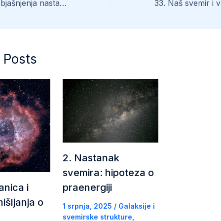
31. Nerazumna objašnjenja nastanka SMCR
 Posts
2. Nastanak
svemira: hipoteza o
anica i
praenergiji
išljanja o
1 srpnja, 2025
/
Galaksije i
svemirske strukture
,