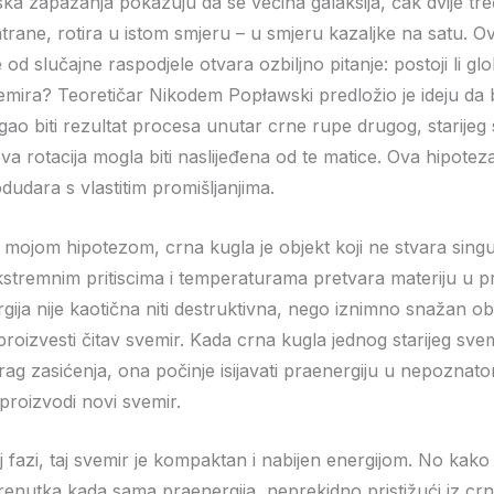
a zapažanja pokazuju da se većina galaksija, čak dvije tre
rane, rotira u istom smjeru – u smjeru kazaljke na satu. O
od slučajne raspodjele otvara ozbiljno pitanje: postoji li gl
vemira? Teoretičar Nikodem Popławski predložio je ideju da 
ao biti rezultat procesa unutar crne rupe drugog, starijeg 
ova rotacija mogla biti naslijeđena od te matice. Ova hipotez
dudara s vlastitim promišljanjima.
 mojom hipotezom, crna kugla je objekt koji ne stvara singu
stremnim pritiscima i temperaturama pretvara materiju u pr
gija nije kaotična niti destruktivna, nego iznimno snažan obl
proizvesti čitav svemir. Kada crna kugla jednog starijeg sve
ag zasićenja, ona počinje isijavati praenergiju u nepoznato
 proizvodi novi svemir.
 fazi, taj svemir je kompaktan i nabijen energijom. No kako 
trenutka kada sama praenergija, neprekidno pristižući iz crn