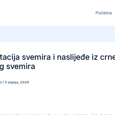
Početna
tacija svemira i naslijeđe iz crn
eg svemira
il
/
3 srpnja, 2025