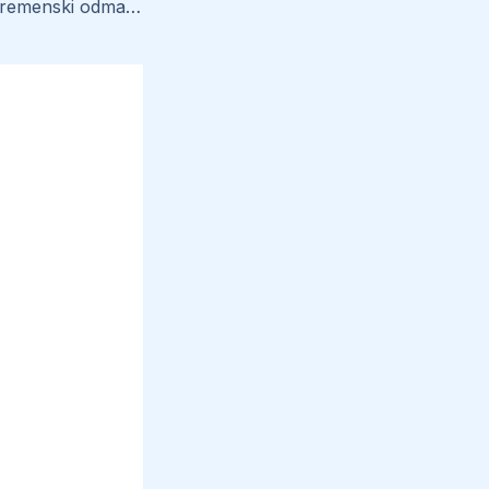
33. Naš svemir i vremenski odmaknut svemir njegove crne kugle