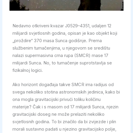
Nedavno otkriveni kvazar J0529–4351, udaljen 12
milijardi svjetlosnih godina, opisan je kao objekt koji
„proždire“ 370 masa Sunca godišnje. Prema
službenim tumačenjima, u njegovom se središtu
nalazi supermasivna crna rupa (SMCR) mase 17
milijardi Sunca. No, to tumačenje suprotstavlja se
fizikalnoj logici.
Ako horizont događaja takve SMCR ima radijus od
svega nekoliko stotina astronomskih jedinica, kako bi
ona mogla gravitacijski privući toliku količinu
materije? Čak i s masom od 17 milijardi Sunca, njezin
gravitacijski doseg ne može prelaziti nekoliko
svjetlosnih godina. To bi značilo da bi zvijezde i plin
morali sustavno padati u njezino gravitacijsko polje,