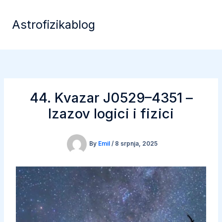
Skip
to
Astrofizikablog
content
44. Kvazar J0529–4351 –
Izazov logici i fizici
By
Emil
/
8 srpnja, 2025