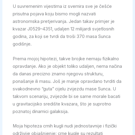
U suvremenim vijestima iz svemira sve je češće
prisutna pojava koju bismo mogli nazvati
astronomska pretjerivanja. Jedan takav primjer je
kvazar J0529–4351, udaljen 12 milijardi svjetlosnih
godina, za koji se tvrdi da troši 370 masa Sunca
godišnje.
Prema mojoj hipotezi, takve brojke nemaju fizikalno
opravdanje. Ako je objekt toliko udaljen, nema načina
da danas precizno znamo njegovu strukturu,
ponašanje ili masu. Još je manje opravdano tvrditi da
svakodnevno “guta” cijelu zvijezdu mase Sunca. U
takvom scenariju, zvijezde bi se same morale bacati
u gravitacijsko središte kvazara, što je suprotno
poznatoj dinamici galaksija.
Moja hipoteza crnih kugli nudi jednostavnije i fizički
održivije objašnjenje: crne kugle su rezultati