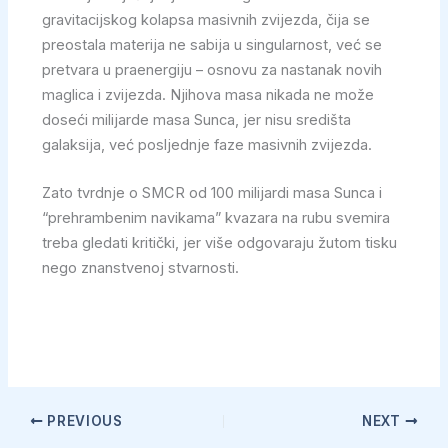
gravitacijskog kolapsa masivnih zvijezda, čija se
preostala materija ne sabija u singularnost, već se
pretvara u praenergiju – osnovu za nastanak novih
maglica i zvijezda. Njihova masa nikada ne može
doseći milijarde masa Sunca, jer nisu središta
galaksija, već posljednje faze masivnih zvijezda.
Zato tvrdnje o SMCR od 100 milijardi masa Sunca i
“prehrambenim navikama” kvazara na rubu svemira
treba gledati kritički, jer više odgovaraju žutom tisku
nego znanstvenoj stvarnosti.
PREVIOUS
NEXT