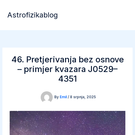
Skip
to
Astrofizikablog
content
46. Pretjerivanja bez osnove
– primjer kvazara J0529–
4351
By
Emil
/
8 srpnja, 2025