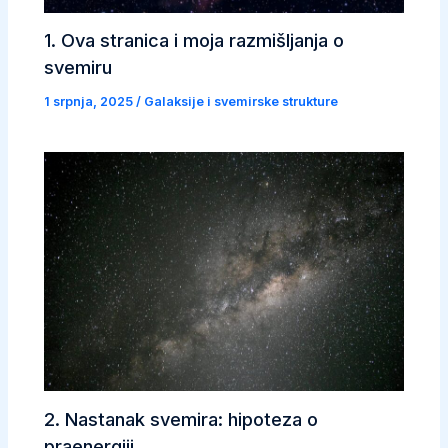
1. Ova stranica i moja razmišljanja o
svemiru
1 srpnja, 2025
/
Galaksije i svemirske strukture
2. Nastanak svemira: hipoteza o
praenergiji