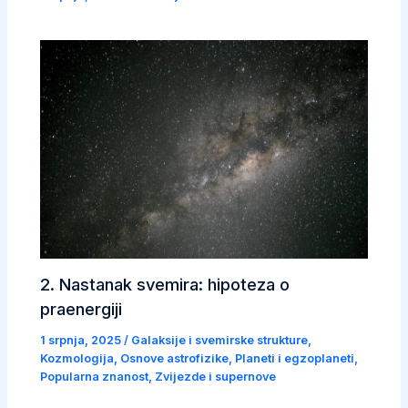
2. Nastanak svemira: hipoteza o
praenergiji
1 srpnja, 2025
/
Galaksije i svemirske strukture
,
Kozmologija
,
Osnove astrofizike
,
Planeti i egzoplaneti
,
Popularna znanost
,
Zvijezde i supernove