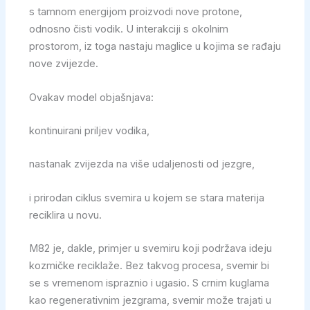
s tamnom energijom proizvodi nove protone,
odnosno čisti vodik. U interakciji s okolnim
prostorom, iz toga nastaju maglice u kojima se rađaju
nove zvijezde.
Ovakav model objašnjava:
kontinuirani priljev vodika,
nastanak zvijezda na više udaljenosti od jezgre,
i prirodan ciklus svemira u kojem se stara materija
reciklira u novu.
M82 je, dakle, primjer u svemiru koji podržava ideju
kozmičke reciklaže. Bez takvog procesa, svemir bi
se s vremenom ispraznio i ugasio. S crnim kuglama
kao regenerativnim jezgrama, svemir može trajati u