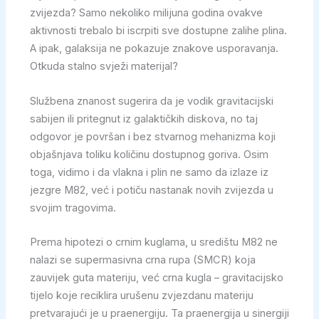
zvijezda? Samo nekoliko milijuna godina ovakve
aktivnosti trebalo bi iscrpiti sve dostupne zalihe plina.
A ipak, galaksija ne pokazuje znakove usporavanja.
Otkuda stalno svježi materijal?
Službena znanost sugerira da je vodik gravitacijski
sabijen ili pritegnut iz galaktičkih diskova, no taj
odgovor je površan i bez stvarnog mehanizma koji
objašnjava toliku količinu dostupnog goriva. Osim
toga, vidimo i da vlakna i plin ne samo da izlaze iz
jezgre M82, već i potiču nastanak novih zvijezda u
svojim tragovima.
Prema hipotezi o crnim kuglama, u središtu M82 ne
nalazi se supermasivna crna rupa (SMCR) koja
zauvijek guta materiju, već crna kugla – gravitacijsko
tijelo koje reciklira urušenu zvjezdanu materiju
pretvarajući je u praenergiju. Ta praenergija u sinergiji