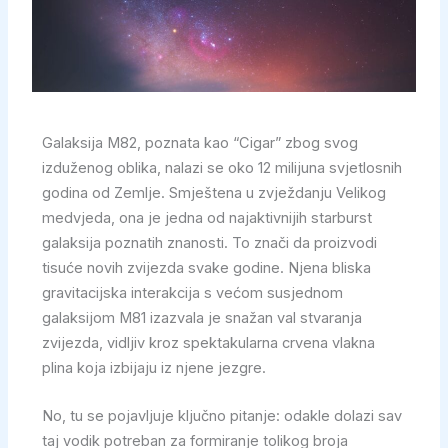
Galaksija M82, poznata kao “Cigar” zbog svog
izduženog oblika, nalazi se oko 12 milijuna svjetlosnih
godina od Zemlje. Smještena u zvježdanju Velikog
medvjeda, ona je jedna od najaktivnijih starburst
galaksija poznatih znanosti. To znači da proizvodi
tisuće novih zvijezda svake godine. Njena bliska
gravitacijska interakcija s većom susjednom
galaksijom M81 izazvala je snažan val stvaranja
zvijezda, vidljiv kroz spektakularna crvena vlakna
plina koja izbijaju iz njene jezgre.
No, tu se pojavljuje ključno pitanje: odakle dolazi sav
taj vodik potreban za formiranje tolikog broja