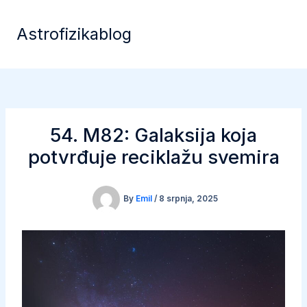
Skip
to
Astrofizikablog
content
54. M82: Galaksija koja
potvrđuje reciklažu svemira
By
Emil
/
8 srpnja, 2025