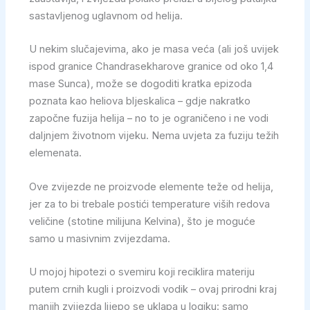
sastavljenog uglavnom od helija.
U nekim slučajevima, ako je masa veća (ali još uvijek
ispod granice Chandrasekharove granice od oko 1,4
mase Sunca), može se dogoditi kratka epizoda
poznata kao heliova bljeskalica – gdje nakratko
započne fuzija helija – no to je ograničeno i ne vodi
daljnjem životnom vijeku. Nema uvjeta za fuziju težih
elemenata.
Ove zvijezde ne proizvode elemente teže od helija,
jer za to bi trebale postići temperature viših redova
veličine (stotine milijuna Kelvina), što je moguće
samo u masivnim zvijezdama.
U mojoj hipotezi o svemiru koji reciklira materiju
putem crnih kugli i proizvodi vodik – ovaj prirodni kraj
manjih zvijezda lijepo se uklapa u logiku: samo