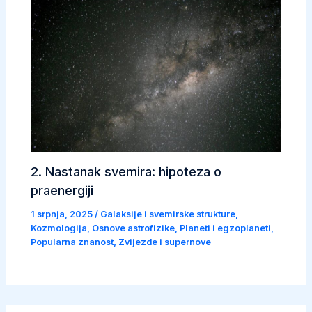
2. Nastanak svemira: hipoteza o
praenergiji
1 srpnja, 2025
/
Galaksije i svemirske strukture
,
Kozmologija
,
Osnove astrofizike
,
Planeti i egzoplaneti
,
Popularna znanost
,
Zvijezde i supernove