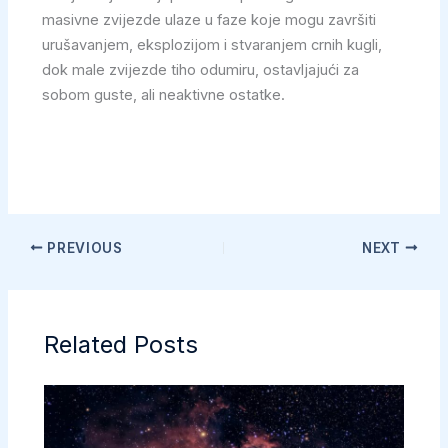
masivne zvijezde ulaze u faze koje mogu završiti
urušavanjem, eksplozijom i stvaranjem crnih kugli,
dok male zvijezde tiho odumiru, ostavljajući za
sobom guste, ali neaktivne ostatke.
PREVIOUS
NEXT
Related Posts