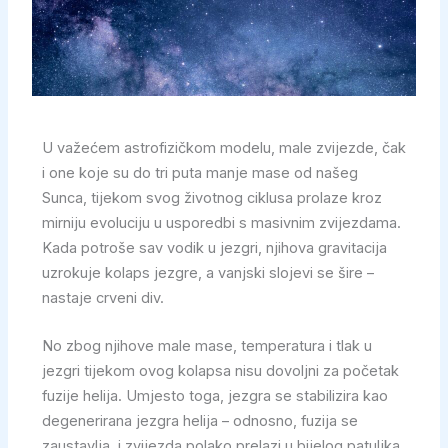
U važećem astrofizičkom modelu, male zvijezde, čak
i one koje su do tri puta manje mase od našeg
Sunca, tijekom svog životnog ciklusa prolaze kroz
mirniju evoluciju u usporedbi s masivnim zvijezdama.
Kada potroše sav vodik u jezgri, njihova gravitacija
uzrokuje kolaps jezgre, a vanjski slojevi se šire –
nastaje crveni div.
No zbog njihove male mase, temperatura i tlak u
jezgri tijekom ovog kolapsa nisu dovoljni za početak
fuzije helija. Umjesto toga, jezgra se stabilizira kao
degenerirana jezgra helija – odnosno, fuzija se
zaustavlja, i zvijezda polako prelazi u bijelog patuljka