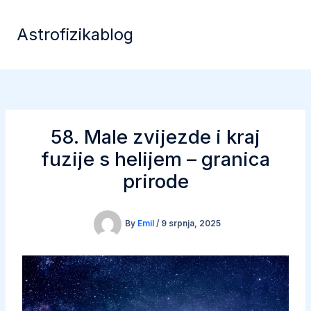
Skip
to
Astrofizikablog
content
58. Male zvijezde i kraj
fuzije s helijem – granica
prirode
By
Emil
/
9 srpnja, 2025