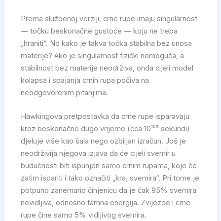
Prema službenoj verziji, crne rupe imaju singularnost
— točku beskonačne gustoće — koju ne treba
„hraniti“. No kako je takva točka stabilna bez unosa
materije? Ako je singularnost fizički nemoguća, a
stabilnost bez materije neodrživa, onda cijeli model
kolapsa i spajanja crnih rupa počiva na
neodgovorenim pitanjima.
Hawkingova pretpostavka da crne rupe isparavaju
kroz beskonačno dugo vrijeme (cca 10¹⁰³ sekundi)
djeluje više kao šala nego ozbiljan izračun. Još je
neodrživija njegova izjava da će cijeli svemir u
budućnosti biti ispunjen samo crnim rupama, koje će
zatim ispariti i tako označiti „kraj svemira“. Pri tome je
potpuno zanemario činjenicu da je čak 95% svemira
nevidljiva, odnosno tamna energija. Zvijezde i crne
rupe čine samo 5% vidljivog svemira.