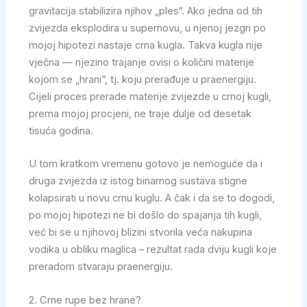
gravitacija stabilizira njihov „ples“. Ako jedna od tih
zvijezda eksplodira u supernovu, u njenoj jezgri po
mojoj hipotezi nastaje crna kugla. Takva kugla nije
vječna — njezino trajanje ovisi o količini materije
kojom se „hrani“, tj. koju prerađuje u praenergiju.
Cijeli proces prerade materije zvijezde u crnoj kugli,
prema mojoj procjeni, ne traje dulje od desetak
tisuća godina.
U tom kratkom vremenu gotovo je nemoguće da i
druga zvijezda iz istog binarnog sustava stigne
kolapsirati u novu crnu kuglu. A čak i da se to dogodi,
po mojoj hipotezi ne bi došlo do spajanja tih kugli,
već bi se u njihovoj blizini stvorila veća nakupina
vodika u obliku maglica – rezultat rada dviju kugli koje
preradom stvaraju praenergiju.
2. Crne rupe bez hrane?