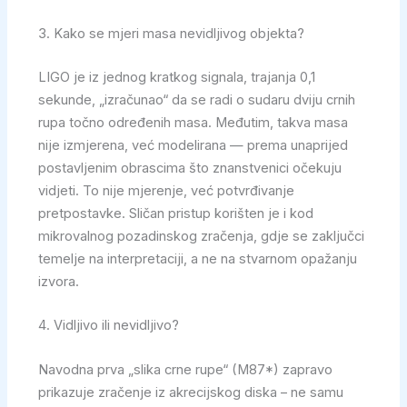
3. Kako se mjeri masa nevidljivog objekta?
LIGO je iz jednog kratkog signala, trajanja 0,1
sekunde, „izračunao“ da se radi o sudaru dviju crnih
rupa točno određenih masa. Međutim, takva masa
nije izmjerena, već modelirana — prema unaprijed
postavljenim obrascima što znanstvenici očekuju
vidjeti. To nije mjerenje, već potvrđivanje
pretpostavke. Sličan pristup korišten je i kod
mikrovalnog pozadinskog zračenja, gdje se zaključci
temelje na interpretaciji, a ne na stvarnom opažanju
izvora.
4. Vidljivo ili nevidljivo?
Navodna prva „slika crne rupe“ (M87*) zapravo
prikazuje zračenje iz akrecijskog diska – ne samu