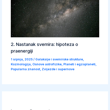
2. Nastanak svemira: hipoteza o
praenergiji
1 srpnja, 2025
/
Galaksije i svemirske strukture
,
Kozmologija
,
Osnove astrofizike
,
Planeti i egzoplaneti
,
Popularna znanost
,
Zvijezde i supernove