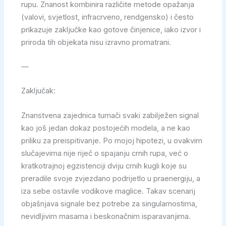
rupu. Znanost kombinira različite metode opažanja
(valovi, svjetlost, infracrveno, rendgensko) i često
prikazuje zaključke kao gotove činjenice, iako izvor i
priroda tih objekata nisu izravno promatrani.
—
Zaključak:
Znanstvena zajednica tumači svaki zabilježen signal
kao još jedan dokaz postojećih modela, a ne kao
priliku za preispitivanje. Po mojoj hipotezi, u ovakvim
slučajevima nije riječ o spajanju crnih rupa, već o
kratkotrajnoj egzistenciji dviju crnih kugli koje su
preradile svoje zvjezdano podrijetlo u praenergiju, a
iza sebe ostavile vodikove maglice. Takav scenarij
objašnjava signale bez potrebe za singularnostima,
nevidljivim masama i beskonačnim isparavanjima.