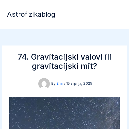
Skip
to
Astrofizikablog
content
74. Gravitacijski valovi ili
gravitacijski mit?
By
Emil
/
15 srpnja, 2025