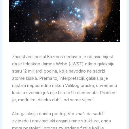
Znanstveni portal Kozmos nedavno je objavio vijest
da je teleskop James Webb (JWST) otkrio galaksiju
staru 12 milijardi godina, koja navodno ne sadrži
atome kisika. Prema toj interpretaciji, galaksija je
nastala neposredno nakon Velikog praska, u vremenu
kada u svemiru još nije bilo težih elemenata. Problem
je, međutim, daleko dublji od same vijesti.
Ako galaksija doista postoji, što znači da sadrži
zvijezde i gravitacijski organizirane strukture, onda
mora postojati i proces zvjezdane fuzije koji je