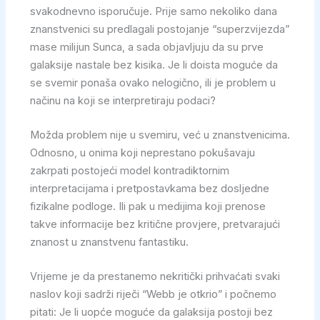
svakodnevno isporučuje. Prije samo nekoliko dana
znanstvenici su predlagali postojanje “superzvijezda”
mase milijun Sunca, a sada objavljuju da su prve
galaksije nastale bez kisika. Je li doista moguće da
se svemir ponaša ovako nelogično, ili je problem u
načinu na koji se interpretiraju podaci?
Možda problem nije u svemiru, već u znanstvenicima.
Odnosno, u onima koji neprestano pokušavaju
zakrpati postojeći model kontradiktornim
interpretacijama i pretpostavkama bez dosljedne
fizikalne podloge. Ili pak u medijima koji prenose
takve informacije bez kritične provjere, pretvarajući
znanost u znanstvenu fantastiku.
Vrijeme je da prestanemo nekritički prihvaćati svaki
naslov koji sadrži riječi “Webb je otkrio” i počnemo
pitati: Je li uopće moguće da galaksija postoji bez