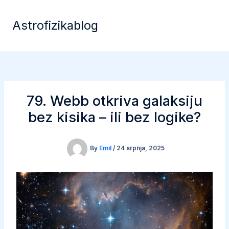
Skip
to
Astrofizikablog
content
79. Webb otkriva galaksiju
bez kisika – ili bez logike?
By
Emil
/
24 srpnja, 2025