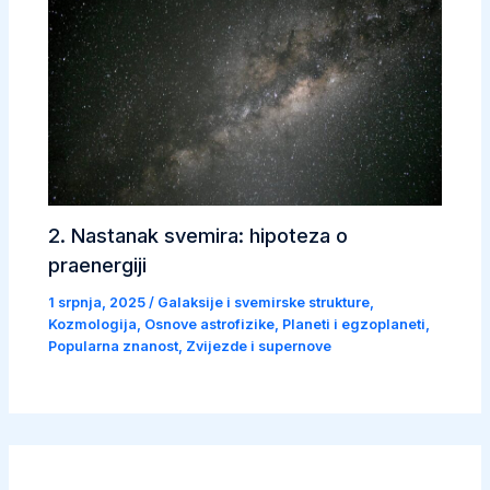
2. Nastanak svemira: hipoteza o
praenergiji
1 srpnja, 2025
/
Galaksije i svemirske strukture
,
Kozmologija
,
Osnove astrofizike
,
Planeti i egzoplaneti
,
Popularna znanost
,
Zvijezde i supernove